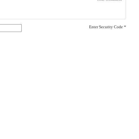
Enter Security Code
*