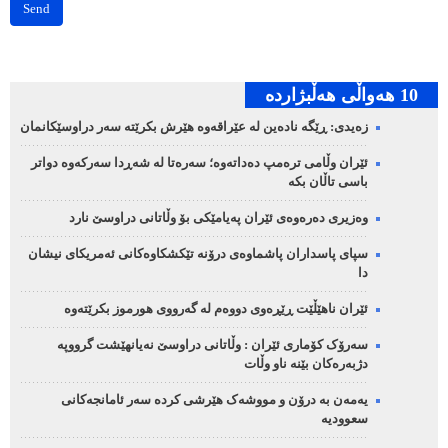
Send
10 هه‌واڵی هه‌ڵبژارده‌
زەیدی: ڕێگە نادەین لە عێراقەوە هێرش بکرێتە سەر دراوسێکانمان
ئێران وڵامی ترەمپ دەداتەوە؛ سەرەتا لە شەڕدا سەرکەوە دواتر
باسی تاڵان بکە
وەزیری دەرەوەی ئێران پەیامێکی بۆ وڵاتانی دراوسێ نارد
سپای پاسداران پاشماوەی درۆنە تێکشکاوەکانی ئەمریکای نیشان
دا
ئێران ناهێڵێت ڕێڕەوی دووەم لە گەرووی هورموز بکرێتەوە
سەرۆک کۆماری ئێران : وڵاتانی دراوسێ نەیانهێشت گرووپە
دژبەرەکان بێنە ناو وڵات
یەمەن بە درۆن و مووشەک هێرشی کردە سەر ئامانجەکانی
سعوودیە