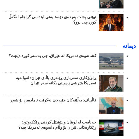
نهێنی پشت پەردەی دۆستایەتی لیندسی گراهام لەگەڵ
کورد چی بوو؟
دیمانە
کشانەوەی ئەمریکا لە عێراق، چی بەسەر کورد دێنێت؟
ڕاوێژکاری سەربازی ڕێبەری باڵای ئێران: لەوانەیە
ئەمریکا هێرشی زەوینی بکاتە سەر ئێران
قاڵیباف: بەڵێنەکان جێبەجێ نەکرێت ئامادەین بۆ شەڕ
جەنایەت لە لوبنان و پێشێل کردنی ڕێککەوتن؛
ڕێکارەکانی ئێران بۆ وڵام دانەوەی ئەمریکا چیە؟