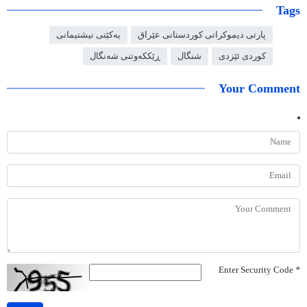
Tags
پارتی دیموکراتی کوردستانی عێراق
یەکێتی نیشتیمانی
کوردی ئێزدی
شنگال
ڕێککەوتنی شەنگال
Your Comment
Enter Security Code
*