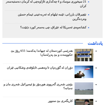
21 سیخوڕی موساد و 4 چەکداری ئاژاوەچی لە کرمان دەستبەسەر
کران
نێچیرڤان بارزانی: ئێمە ئیلهام لە ئەربەعینی ئیمام حسێن
وەردەگرین
کشانەوەی ئەمریکا لە عێراق، چی بەسەر کورد دێنێت؟
یادداشت
هەرێمی کوردستان لە جیهاندا یەکەمە؛ 655 ڕۆژ بێ
حکوومەت و بێ پەڕلەمان!
دۆڕان لە گۆڕەپان تا وەهمی ئابلۆقەی وشکانیی ئێران
بۆچی شەڕی گەرووی هورمۆز بۆ ئیسڕائیل شەڕی مان و
نەمانە؟
کاریگەری بێ سنوور