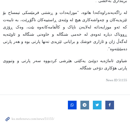
برینداری بەخشی".
له‌ راگه‌یه‌ندراوه‌كه‌دا هاتوه‌، "موزایەدات و ڕشتنی فرمێسكی تیمساح بۆ
ئێزیدیەكان و چەواشەكاری هیچ لە وێنەی ڕاستییەكان ناگۆڕێت، بە تایبەت
کە ئەو موزایەداتە لەلایەن ناپاک و کاڵفامەکانەوە بێت، وەک ڕۆژی
ڕووناک دیارە ئەوەی لە خەمی شنگالە و خاوەنی شنگالە و ئاوێتەیە
لەگەڵ ژان و ئازاری خوشك و برایانی ئێزیدی تەنها پارتی بوە و هەر پارتی
دەمێنێتەوە".
شیاوی ئاماژەیە دوێنێ یەکێتی هێرشی کردبووە سەر پارتی و وتبووی
پارتی هۆکاری دۆخی شنگالە.
News ID
51155