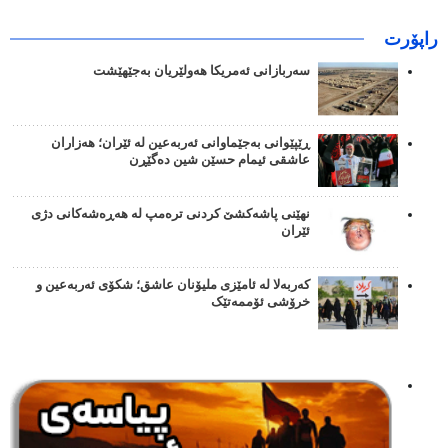
راپۆرت
سەربازانی ئەمریکا هەولێریان بەجێهێشت
ڕێپێوانی بەجێماوانی ئەربەعین لە ئێران؛ هەزاران
عاشقی ئیمام حسێن شین دەگێڕن
نهێنی پاشەکشێ کردنی ترەمپ لە هەڕەشەکانی دژی
ئێران
کەربەلا لە ئامێزی ملیۆنان عاشق؛ شکۆی ئەربەعین و
خرۆشی ئۆممەتێک