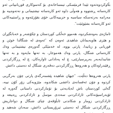
بڵاوكردوەتەوە تێیدا فرمێسكی تیمساحانەی بۆ كەسوكاری قوربانییانی ئەو
كارەساتە ڕشتووە و هەوڵی داوە ئەو كارەساتە نیشتیمانی و نەتەوەییە بۆ
مەرامە بەرتەسكە سیاسیە و حزبییەكانی خۆی بقۆزێتەوە و ڕاستییەكانی
ئەو كارەساتە بشێوێنێت".
ئاماژه‌ی به‌وه‌شكردوه‌، هەموو خەڵكی كوردستان و تێكۆشەر و خەباتگێڕان
و هێزی هاوپەیمانان شاهیدی ئەوەن كە "ئەوەی لە شنگالدا خوێن و
قوربانی و زیانیدا، پارتی بووە، لە خەمێکی گەورەی نیشتیمانی وەك
كارەساتی شنگال، پارتی وەك هەموجار، بە تەنها مایەوە و بە تەنها
شانیدایەبەر بەرپرسیارێتی، چ لە پەنادانی ئاوارەكان، چ لە ڕزگاركردنی
ڕفێندراوەكان و هەروەها ڕزگاركردنی دەڤەری شنگال لە دەستی داعش.
پارتی هه‌روه‌ها ده‌ڵێت، "جیهان شاهیدە پێشمەرگەی پارتی چۆن بەرگریی
کردوە و چۆن ئەفسانەی داعشی شکاندوە، مێژویەکی زۆر کۆن نییە،
گەلی کوردستان باش لەیادیەتی بۆ تۆماركردنی داستانی گەورە لە
ئۆپەراسیۆنەكانی ئازادكردنی سەددی موسڵ و ئازادكردنی ڕەبیعە و
ئازادكردنی زومار و شكاندنی ئابڵۆقەی چیای شنگال و دواجاریش
ڕزگاركردنی شنگال لە دەستی تیرۆریستانی داعش، سەدان شەهید و