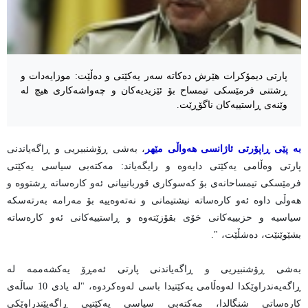
پارتی دیمۆکرات هێرش دەکاتە سەر یەکێتی و دەڵێت: موزایەدات و
ڕشتنی فرمێسكی تیمساح بۆ ئێزیدیەكان و چەواشەكاری هیچ لە
وێنەی ڕاستییەكان ناگۆڕێت.
بە پێی ڕاپۆرتی ئاژانسی هەواڵی مێهر
، بەشی ڕۆشنبیریی و ڕاگەیاندنی
پارتی وه‌ڵامی یه‌كێتی دایه‌وه‌ و رایگه‌یاند: مه‌كته‌بی سیاسی یه‌كێتی
فرمێسكی تیمساحانەی بۆ كەسوكاری قوربانییانی ئەو كارەساتە ڕشتووە و
هەوڵی داوە ئەو كارەساتە نیشتیمانی و نەتەوەییە بۆ مەرامە بەرتەسكە
سیاسیە و حزبییەكانی خۆی بقۆزێتەوە و ڕاستییەكانی ئەو كارەساتە
بشێوێنێت، ده‌شڵێت، ".
بەشی ڕۆشنبیریی و ڕاگەیاندنی پارتی ئه‌مڕۆ یه‌كشه‌ممه‌ لە
ڕاگەیەندراوێکدا له‌وه‌ڵامی یه‌كێتیدا باسی له‌وه‌كردوه‌، "لە یادی 10 ساڵەی
كارەساتی شنگالدا، مەكتەبی سیاسی یەكێتیی ڕاگەیێندراوێکی