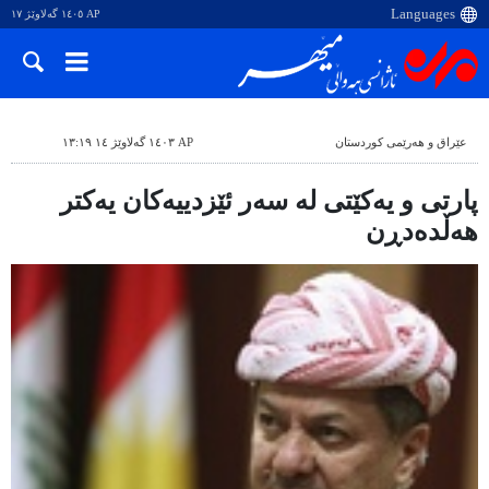
AP ١٤٠٥ گەلاوێژ ١٧
عێراق و هەرێمی کوردستان
AP ١٤٠٣ گەلاوێژ ١٤ ١٣:١٩
پارتی و یەکێتی لە سەر ئێزدییەکان یەکتر
هەڵدەدڕن