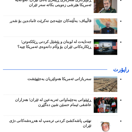
ئەمریکا هێرشی زەوینی بکاتە سەر ئێران
قاڵیباف: بەڵێنەکان جێبەجێ نەکرێت ئامادەین بۆ شەڕ
جەنایەت لە لوبنان و پێشێل کردنی ڕێککەوتن؛
ڕێکارەکانی ئێران بۆ وڵام دانەوەی ئەمریکا چیە؟
راپۆرت
سەربازانی ئەمریکا هەولێریان بەجێهێشت
ڕێپێوانی بەجێماوانی ئەربەعین لە ئێران؛ هەزاران
عاشقی ئیمام حسێن شین دەگێڕن
نهێنی پاشەکشێ کردنی ترەمپ لە هەڕەشەکانی دژی
ئێران