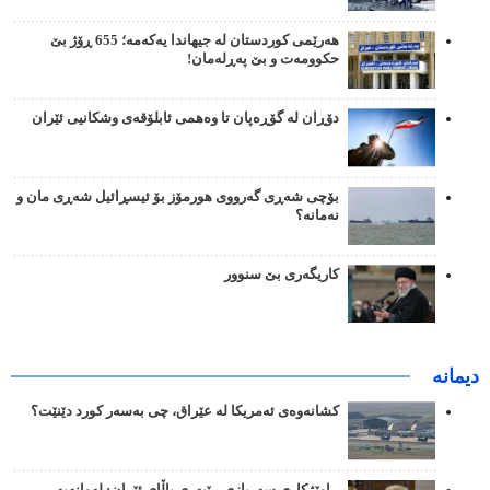
هەرێمی کوردستان لە جیهاندا یەکەمە؛ 655 ڕۆژ بێ
حکوومەت و بێ پەڕلەمان!
دۆڕان لە گۆڕەپان تا وەهمی ئابلۆقەی وشکانیی ئێران
بۆچی شەڕی گەرووی هورمۆز بۆ ئیسڕائیل شەڕی مان و
نەمانە؟
کاریگەری بێ سنوور
دیمانە
کشانەوەی ئەمریکا لە عێراق، چی بەسەر کورد دێنێت؟
ڕاوێژکاری سەربازی ڕێبەری باڵای ئێران: لەوانەیە