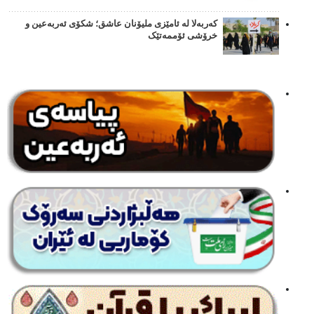
کەربەلا لە ئامێزی ملیۆنان عاشق؛ شکۆی ئەربەعین و
خرۆشی ئۆممەتێک