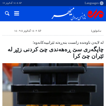
AP ١٤٠٥ گەلاوێژ ١٧
ته‌کنۆلۆژیا
AP ١٤٠٢ گەلاوێژ ٥ ١٤:٠٩
لە لایەن ناوەندە زانست بنەڕەتە ئێرانییەکانەوە؛
چاپگەری سێ ڕەهەندی چێ کردنی زێڕ لە
ئێران چێ کرا