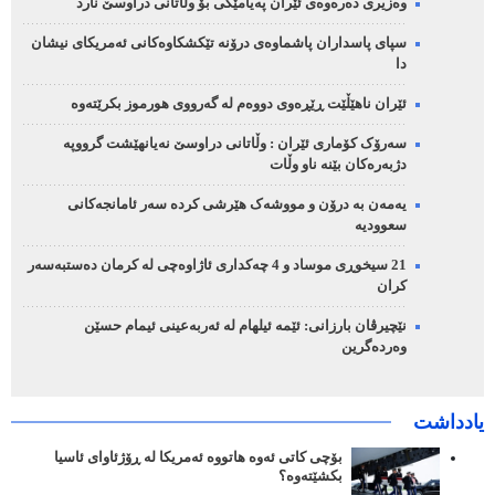
وەزیری دەرەوەی ئێران پەیامێکی بۆ وڵاتانی دراوسێ نارد
سپای پاسداران پاشماوەی درۆنە تێکشکاوەکانی ئەمریکای نیشان
دا
ئێران ناهێڵێت ڕێڕەوی دووەم لە گەرووی هورموز بکرێتەوە
سەرۆک کۆماری ئێران : وڵاتانی دراوسێ نەیانهێشت گرووپە
دژبەرەکان بێنە ناو وڵات
یەمەن بە درۆن و مووشەک هێرشی کردە سەر ئامانجەکانی
سعوودیە
21 سیخوڕی موساد و 4 چەکداری ئاژاوەچی لە کرمان دەستبەسەر
کران
نێچیرڤان بارزانی: ئێمە ئیلهام لە ئەربەعینی ئیمام حسێن
وەردەگرین
یادداشت
بۆچی کاتی ئەوە هاتووە ئەمریکا لە ڕۆژئاوای ئاسیا
بکشێتەوە؟