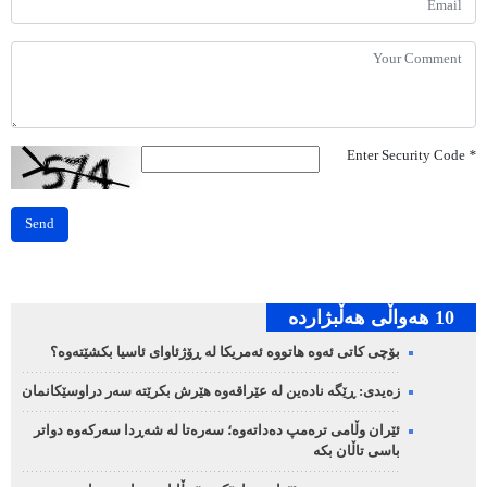
Enter Security Code
*
Send
10 هه‌واڵی هه‌ڵبژارده‌
بۆچی کاتی ئەوە هاتووە ئەمریکا لە ڕۆژئاوای ئاسیا بکشێتەوە؟
زەیدی: ڕێگە نادەین لە عێراقەوە هێرش بکرێتە سەر دراوسێکانمان
ئێران وڵامی ترەمپ دەداتەوە؛ سەرەتا لە شەڕدا سەرکەوە دواتر
باسی تاڵان بکە