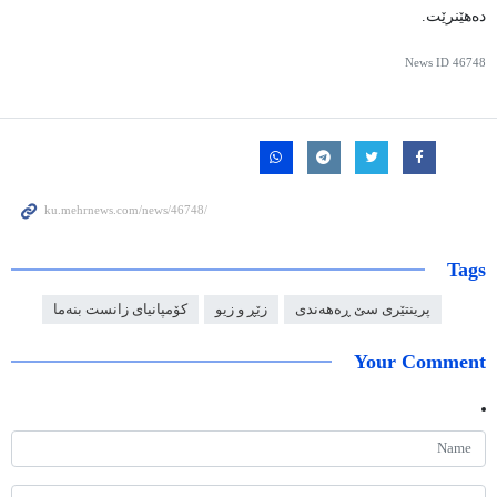
دەهێنرێت.
News ID
46748
Tags
پرینتێری سێ ڕەهەندی
زێڕ و زیو
کۆمپانیای زانست بنەما
Your Comment