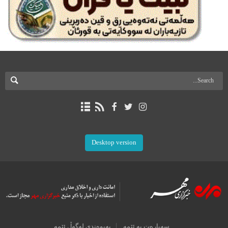
Desktop version
سەبارەت بە ئێمە
پەیوەندی لەگەڵ ئێمە