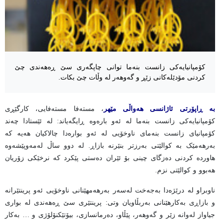
کۆمپانیایەکی زانست بنەما توانی چاپگەری سێ ڕەهەندی چێ
کردنی مۆدێلەکانی زێڕ و گەوهەر لە وڵات چێ بکات.
بە ڕاپۆرتی ئاژانسی هەواڵی مێهر
، مستەفا مستەفایی، کارگێڕی
کۆمپانیایەکی زانست بنەما لە ئەو بارەوە ڕایگەیاند: لە ئێستادا چەند
کۆمپانیای زانست بنەمای ناوخۆیی لە ئەو بوارەدا چالاکیان هەیە کە
بەرهەمێک بە کوالێتی بەرزتر بنێرنە بازاڕ. لە دوو ساڵ لەمەوپێشەوە
هاوردە کردنی دەزگای چینی بۆ ئێران دەستی پێکرد کە نرخێکی زۆریان
هەبوو و کوالێتی نزم.
ناوبراو لە درێژەدا بەجەخت لەسەر بەرهەمهێنانی ناوخۆیی ئەو پرینتێرانە
و بازاڕی بەکارهێنانی بەربڵاویان وتی: پرینتێری سێ ڕەهەندی لە بواری
جیاواز لەوانە زێر و گەوهەر، پێڵاو، دەرمانسازی، بیۆتێکنۆلۆژی و … بەکار