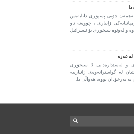
دا
بەهمەن چۆبی پسپۆڕی داتابەیس
نیایەکی زانیاری ، چووەتە ناو
وە و لەوێوە سیخوڕی بۆ ئیسرائیل
بەرخۆدانی فەلەستین لە دەستگیری و لەسێدارەدانی 3 سیخۆڕی
ن لە گواسترانەوەی زانیارییە
بە بەرخۆدان بووە، هەواڵی دا.