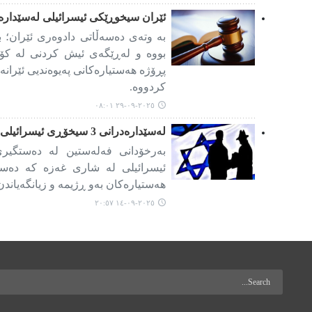
ئێران سیخوڕێکی ئیسرائیلی لەسێدارە 
بە وتەی دەسەڵاتی دادوەری ئێران؛ 
بووە و لەڕێگەی ئیش کردنی لە کۆمپا
پڕۆژە هەستیارەکانی پەیوەندیی ئێرانە
کردووە.
٢٠٢٥-٠٩-٢٩ ٠٨:٠١
لەسێدارەدرانی 3 سیخۆڕی ئیسرائیلی لە غەزە
ئیسرائیلی لە شاری غەزە کە دەستیا
هەستیارەکان بەو ڕژیمە و زیانگەیاندن 
٢٠٢٥-٠٩-١٤ ٢٠:٥٧