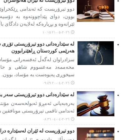
دوو تیرۆریست لە ئێران هەڵواسران
دوو تیرۆریست کە ئەندامی ڕێکخراوێک
بوون، دوای پێداچوونەوە بە دۆسیە
ئێرانەوە و بڕیارەکە لەلایەن دادگای ب
٢٠٢٦-٠٥-٢١ ١٠:١٥
لە سێدارەدانی دوو تیرۆریستی تۆڕی 
هەرێمی کوردستان ڕاهێنرابوون
سزادراوان لەگەڵ ئەفسەرانی مۆساد 
محەممەد مەعسووم شاهی و حامێد
سیخوڕی پەیوەست بە مۆساد، بوون.
٢٠٢٦-٠٤-٢٠ ٠٩:٤٩
لە سێدارەدانی دوو تیرۆریستی سەر بە
بەرەبەیانی ئەمڕۆ ئەبولحەسەن مۆنتە
ئەندامی تاقمی تیرۆریستی مونافقین 
٢٠٢٦-٠٤-٠٤ ٠٨:٣٦
دوو تیرۆریست لە ئێران لەسێدارە درا