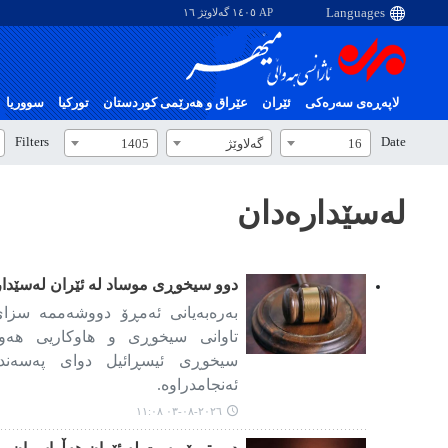
AP ١٤٠٥ گەلاوێژ ١٦
لاپەڕەی سەرەکی
ئێران
عێراق و هەرێمی کوردستان
تورکیا
سووریا
Filters
Date
16
گەلاوێژ
1405
لەسێدارەدان
دوو سیخوڕی موساد لە ئێران لەسێدار
بەرەبەیانی ئەمڕۆ دووشەممە سزای ل
تاوانی سیخوڕی و هاوکاریی هەو
سیخوڕی ئیسڕائیل دوای پەسەندکر
ئەنجامدراوە.
٢٠٢٦-٠٨-٠٣ ١١:٠٨