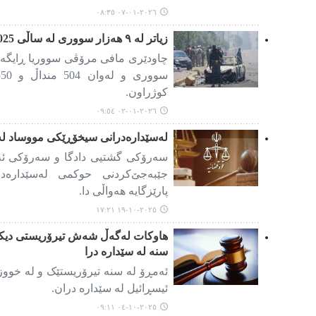
٢٠٢٦-٠١-٠٧ ٠٨:٣٥
زیاتر لە ٩ هەزار سووری لە ساڵی 2025دا کوژراون
کوژراون.
٢٠٢٦-٠١-٠٢ ٠٩:٥٤
لەسێدارەدرانی سیخۆڕێکی مووساد لە 
سەرۆکی گشتیی دادگا و سەرۆکی ئەن
جێبەجێ‌کردنی حوکمی لەسێدارەد
پارێزگایە هەواڵی دا.
٢٠٢٥-١٠-١٩ ١٧:٢١
هاوکات لەگەڵ شەش تیرۆریستی دیکە 
سنە لە سێدارە درا
ئەمڕۆ لە سنە تیرۆریستێک و لە خو
ئیسڕائیل لە سێدارە دران.
٢٠٢٥-١٠-٠٤ ٠٩:١١