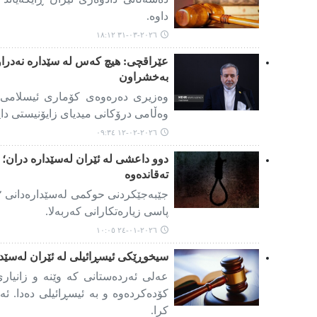
داوە.
٢٠٢٦-٠٣-٣١ ١٨:١٢
عێراقچی: هیچ کەس لە سێدارە نەدرا
بەخشراون
وەزیری دەرەوەی کۆماری ئیسلامی ئێ
وەڵامی درۆکانی میدیای زایۆنیستی دای
٢٠٢٦-٠٢-١٢ ٠٩:٣٤
دوو داعشی لە ئێران لەسێدارە دران؛ پ
تەقاندەوە
پاسی زیارەتکارانی کەربەلا.
٢٠٢٦-٠١-٢٤ ١٠:٠٥
سیخوڕێکی ئیسڕائیلی لە ئێران لەسێدا
عەلی ئەردەستانی کە وێنە و زانیاری
کۆدەکردەوە و بە ئیسڕائیلی دەدا. 
کرا.