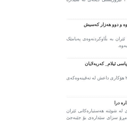
وە و دوو هەزار کەسیش
ران بە بڵاوکردنەوەی پەیامێک
ەوە.
اسی ئیلام_ کەربەلایان
جێبەجێکردنی حوکمی لەسێدارەدانی ٢ هۆکاری داعش لە تەقینەوەکەی
رە درا
 لە شوێنە هەستیارەکانی ئێران
ئەمڕۆ سزای سێدارەی بۆ جێبەجێ