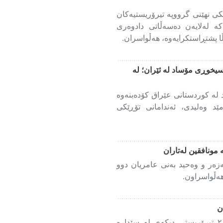
ی نهێنی گرووپە تیرۆریستیەکان
کە لەلایەن دەسەڵاتی دادوەری
اڵا پشتڕاستکرایەوە، هەڵواسران.
سیخوڕی مۆساد لە ئێران؛ لە
لە کوردستانی عێراق کۆدەبنەوە
 وەلیدی، ئەندامانی تۆڕێکی
 مونافقین لەتاران
زەر و وەحید بەنی عامریان دوو
هەڵواسراون.
ن
دەسەڵاتی دادوەری ئێران ڕایگەیاند ٢ تیرۆریستی دیکەی لە سێدارە