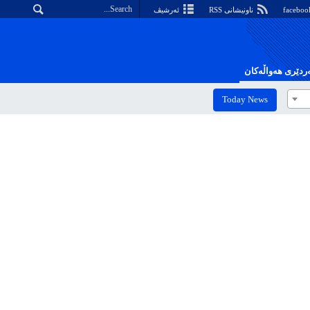
ناونیشانی RSS
ئەرشیڤ
دێری هەواڵەکان
Today News