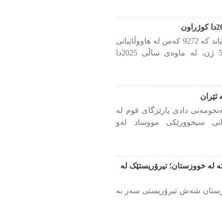
چاودێری مافی مرۆڤی سووریا ڕایگەیاند کە 9272 کەس لە هاووڵاتیانی
سووری و لەوان 504 منداڵ و 550 ژن، لە ماوەی ساڵی 2025دا
ئێران
جومەنی دادی پارێزگای قوم لە
انی سیخوورێکی مووساد لەو
لە خووزستان؛ تیرۆریستێک لە
وزستان شەش تیرۆریستی سەر بە