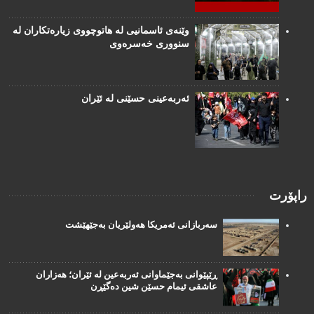
وێنەی ئاسمانیی لە هاتوچووی زیارەتکاران لە
سنووری خەسرەوی
ئەربەعینی حسێنی لە ئێران
راپۆرت
سەربازانی ئەمریکا هەولێریان بەجێهێشت
ڕێپێوانی بەجێماوانی ئەربەعین لە ئێران؛ هەزاران
عاشقی ئیمام حسێن شین دەگێڕن