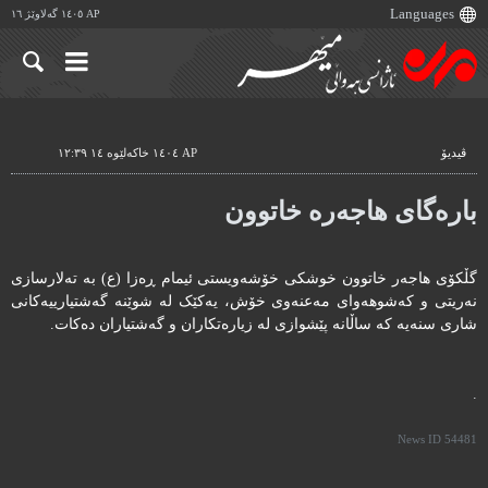
AP ١٤٠٥ گەلاوێژ ١٦
ڤیدیۆ
AP ١٤٠٤ خاکەلێوە ١٤ ١٢:٣٩
بارەگای هاجەرە خاتوون
گڵکۆی هاجەر خاتوون خوشکی خۆشەویستی ئیمام ڕەزا (ع) بە تەلارسازی
نەریتی و کەشوهەوای مەعنەوی خۆش، یەکێک لە شوێنە گەشتیارییەکانی
شاری سنەیە کە ساڵانە پێشوازی لە زیارەتکاران و گەشتیاران دەکات.
.
News ID
54481