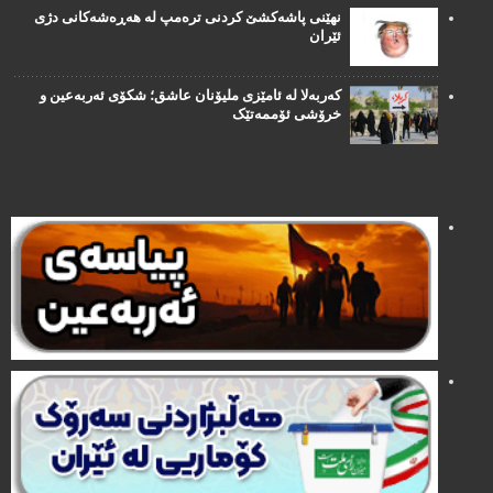
نهێنی پاشەکشێ کردنی ترەمپ لە هەڕەشەکانی دژی
ئێران
کەربەلا لە ئامێزی ملیۆنان عاشق؛ شکۆی ئەربەعین و
خرۆشی ئۆممەتێک