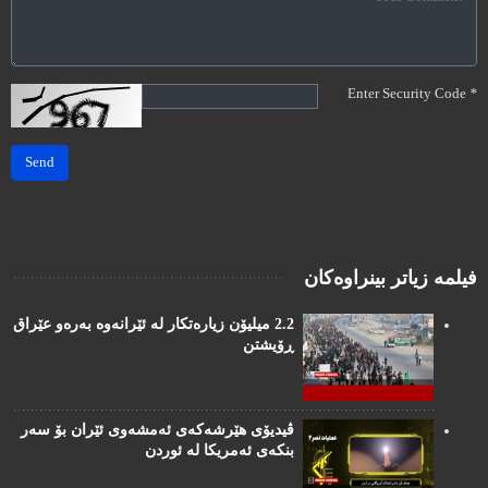
Enter Security Code
*
Send
فیلمە زیاتر بینراوەکان
2.2 میلیۆن زیارەتکار لە ئێرانەوە بەرەو عێراق
ڕۆیشتن
ڤیدیۆی هێرشەکەی ئەمشەوی ئێران بۆ سەر
بنکەی ئەمریکا لە ئوردن