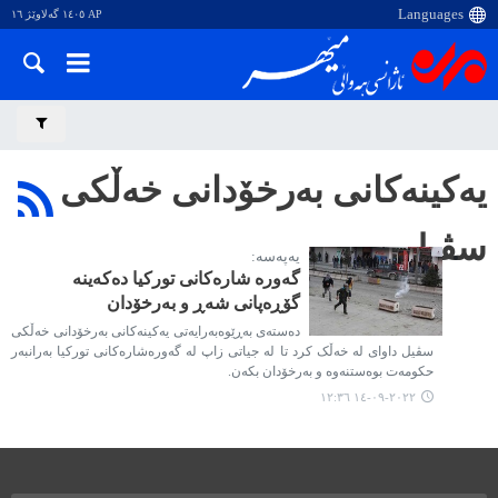
AP ١٤٠٥ گەلاوێژ ١٦
یەکینەکانی بەرخۆدانی خەڵکی
سڤیل
یەپەسە:
گەورە شارەکانی تورکیا دەکەینە
گۆڕەپانی شەڕ و بەرخۆدان
دەستەی بەڕێوەبەرایەتی یەکینەکانی بەرخۆدانی خەڵکی
سڤیل داوای لە خەڵک کرد تا لە جیاتی زاپ لە گەورەشارەکانی تورکیا بەرانبەر
حکومەت بوەستنەوە و بەرخۆدان بکەن.
٢٠٢٢-٠٩-١٤ ١٢:٣٦