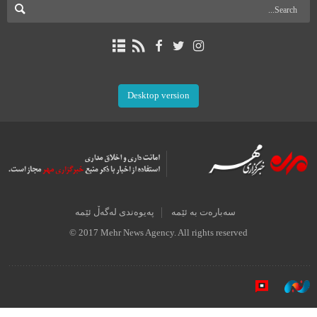
Desktop version
سەبارەت بە ئێمە
پەیوەندی لەگەڵ ئێمە
© 2017 Mehr News Agency. All rights reserved