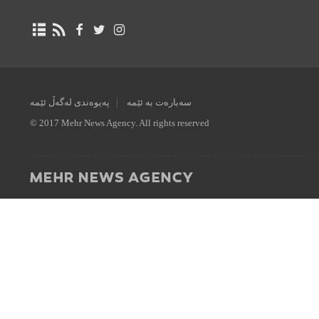
سەبارەت بە ئێمە
پەیوەندی لەگەڵ ئێمە
© 2017 Mehr News Agency. All rights reserved