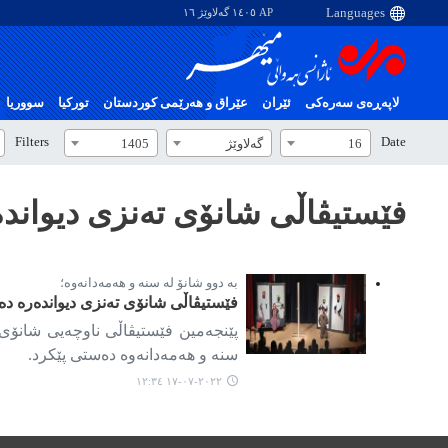
AP ١٤٠٥ گەلاوێژ ١٦
لاپەڕەی سەرەکی
ئێران
عێراق و هەرێمی کوردستان
تورکیا
سووریا
Filters
Date
16
گەلاوێژ
1405
فێستیڤاڵی شانۆی تەنزی دیواند
بە دوو شانۆ لە سنە و هەمەدانەوە؛
فێستیڤاڵی شانۆی تەنزی دیواندەرە دە
پێنجەمین فێستیڤاڵی ناوچەیی شانۆی ت
سنە و هەمەدانەوە دەستی پێکرد.
٢٠٢٢-٠٧-١٧ ١٢:٣٤