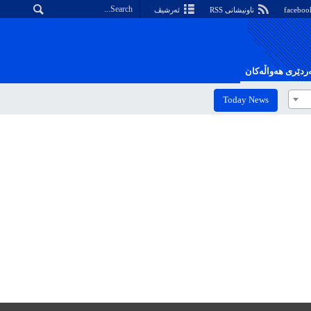
ناونیشانی RSS
ئەرشیڤ
دێری هەواڵەکان
Today News