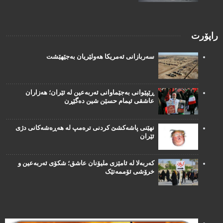
راپۆرت
سەربازانی ئەمریکا هەولێریان بەجێهێشت
ڕێپێوانی بەجێماوانی ئەربەعین لە ئێران؛ هەزاران
عاشقی ئیمام حسێن شین دەگێڕن
نهێنی پاشەکشێ کردنی ترەمپ لە هەڕەشەکانی دژی
ئێران
کەربەلا لە ئامێزی ملیۆنان عاشق؛ شکۆی ئەربەعین و
خرۆشی ئۆممەتێک