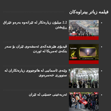
فیلمە زیاتر بینراوەکان
2.2 میلیۆن زیارەتکار لە ئێرانەوە بەرەو عێراق
ڕۆیشتن
ڤیدیۆی هێرشەکەی ئەمشەوی ئێران بۆ سەر
بنکەی ئەمریکا لە ئوردن
وێنەی ئاسمانیی لە هاتوچووی زیارەتکاران لە
سنووری خەسرەوی
ئەربەعینی حسێنی لە ئێران