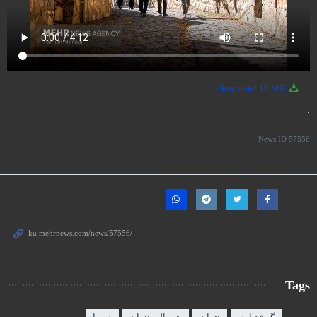
19 MB
Download
.
News ID
57556
Tags