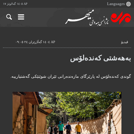
AP ١٤٠٥ گەلاوێژ ١٧
ڤیدیۆ
AP ١٤٠٤ گەڵاڕێزان ٢٤ ٠٩:٠٥
بەهەشتی کەندەلۆس
گوندی کەندەلۆس لە پارێزگای مازەندەرانی ئێران شوێنێکی گەشتیارییە.