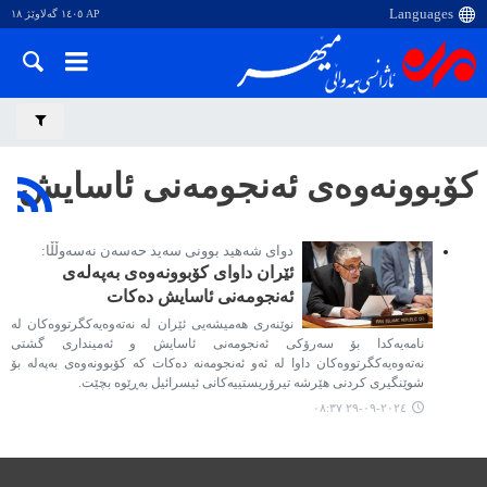
AP ١٤٠٥ گەلاوێژ ١٨
کۆبوونەوەی ئەنجومەنی ئاسایش
دوای شەهید بوونی سەید حەسەن نەسەوڵڵا:
ئێران داوای کۆبوونەوەی بەپەلەی
ئەنجومەنی ئاسایش دەکات
نوێنەری هەمیشەیی ئێران لە نەتەوەیەکگرتووەکان لە
نامەیەکدا بۆ سەرۆکی ئەنجومەنی ئاسایش و ئەمینداری گشتی
نەتەوەیەکگرتووەکان داوا لە ئەو ئەنجومەنە دەکات کە کۆبوونەوەی بەپەلە بۆ
شوێنگیری کردنی هێرشە تیرۆریستییەکانی ئیسرائیل بەڕێوە بچێت.
٢٠٢٤-٠٩-٢٩ ٠٨:٣٧