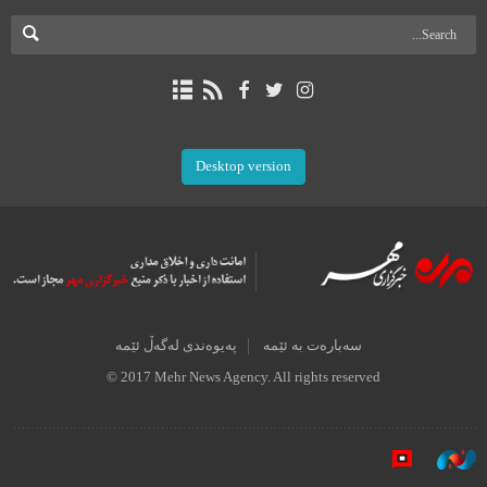
Desktop version
سەبارەت بە ئێمە
پەیوەندی لەگەڵ ئێمە
© 2017 Mehr News Agency. All rights reserved