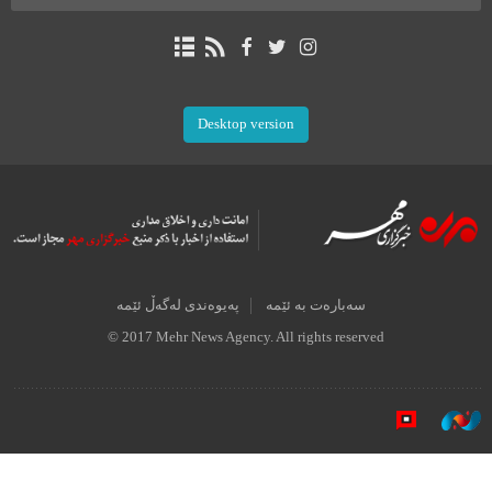
Desktop version
سەبارەت بە ئێمە
پەیوەندی لەگەڵ ئێمە
© 2017 Mehr News Agency. All rights reserved