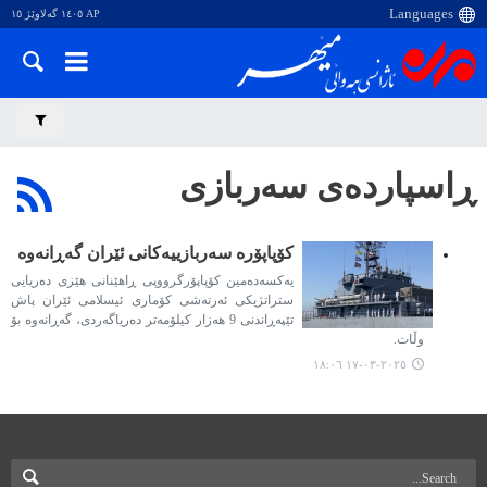
AP ١٤٠٥ گەلاوێژ ١٥
ڕاسپاردەی سەربازی
کۆپاپۆرە سەربازییەکانی ئێران گەڕانەوە
یەکسەدەمین کۆپاپۆرگرووپی ڕاهێنانی هێزی دەریایی
ستراتژیکی ئەرتەشی کۆماری ئیسلامی ئێران پاش
تێپەڕاندنی 9 هەزار کیلۆمەتر دەریاگەردی، گەڕانەوە بۆ
وڵات.
٢٠٢٥-٠٣-١٧ ١٨:٠٦