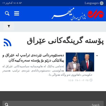
AP ١٤٠٥ گەلاوێژ ١٦
پۆستە گرینگەکانی عێراق
دەستێوەردانی نێردەی ترامپ لە عێراق و
پیلانێکی دزێو بۆ پۆستە سەرەکییەکان
ئەندامی یەکێک لە هاوپەیمانیە سیاسییەکانی عێراق لە
هەڵوێستی دەستێوەردانانەی نێردەی ترامپ هەمبەر
حکومەتی داهاتووی ئەو وڵاتە هەواڵی دا.
٢٠٢٥-١٠-٢٨ ١٤:٥٠