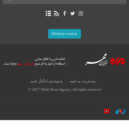
Desktop version
سەبارەت بە ئێمە
پەیوەندی لەگەڵ ئێمە
© 2017 Mehr News Agency. All rights reserved