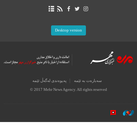
Desktop version
سەبارەت بە ئێمە
پەیوەندی لەگەڵ ئێمە
© 2017 Mehr News Agency. All rights reserved