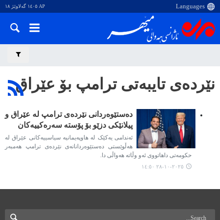
AP ١٤٠٥ گەلاوێژ ١٨
نێردەی تایبەتی ترامپ بۆ عێراق
دەستێوەردانی نێردەی ترامپ لە عێراق و
پیلانێکی دزێو بۆ پۆستە سەرەکییەکان
ئەندامی یەکێک لە هاوپەیمانیە سیاسییەکانی عێراق لە
هەڵوێستی دەستێوەردانانەی نێردەی ترامپ هەمبەر
حکومەتی داهاتووی ئەو وڵاتە هەواڵی دا.
٢٠٢٥-١٠-٢٨ ١٤:٥٠