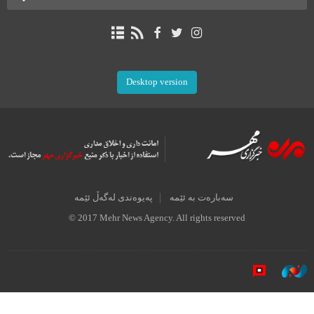
Desktop version
سەبارەت بە ئێمە
پەیوەندی لەگەڵ ئێمە
© 2017 Mehr News Agency. All rights reserved