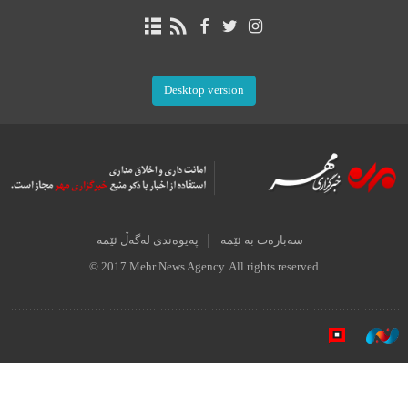
Desktop version
سەبارەت بە ئێمە
پەیوەندی لەگەڵ ئێمە
© 2017 Mehr News Agency. All rights reserved