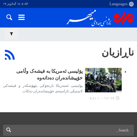
AP ١٤٠٥ گەلاوێژ ١٩
ناڕازیان
پۆلیسی ئەمریکا بە فیشەک وڵامی
خۆپیشاندەران دەداتەوە
پۆلیسی ئەمەریکا نارنجۆکی بێهۆشکەر و فیشەکی
لاستیکی ئاراستەی خۆپیشاندەران دەکات.
٢٠٢٥-٠٦-١٠ ٠٥:٤١