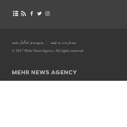
سەبارەت بە ئێمە
پەیوەندی لەگەڵ ئێمە
© 2017 Mehr News Agency. All rights reserved