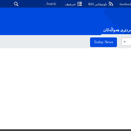
ناونیشانی RSS
ئەرشیڤ
دێری هەواڵەکان
Today News