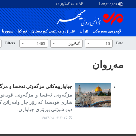
AP ١٤٠٥ گەلاوێژ ١٦
لاپەڕەی سەرەکی
ئێران
عێراق و هەرێمی کوردستان
تورکیا
سووریا
Filters
Date
16
گەلاوێژ
1405
مەڕوان
جیاوازییەکانی مزگەوتی ئەقسا و مز
مزگەوتی ئەقسا و مزگەوتی قوبەتول
شاری قودسدا کە زۆر جار وادەزانن کە 
دوو شوێنی پیرۆزی جیاوازن.
٢٠٢٥-٠٣-٢٨ ١٩:٣٩