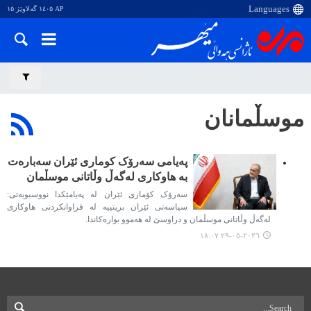
AP ١٤٠٥ گەلاوێژ ١٥
موسڵمانان
پەیامی سەرۆک کوماری ئێران سەبارەت
بە هاوکاری لەگەڵ وڵاتانی موسڵمان
سەرۆک کۆماری ئێران لە پەیامێکدا نووسیویەتی:
سیاسەتی ئێران بریتییە لە فراوانکردنی هاوکاری
لەگەڵ وڵاتانی موسڵمان و دراوسێ لە هەموو بوارەکاندا.
٢٠٢٦-٠٥-٢٩ ١٨:٠٧