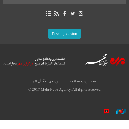
Desktop version
سەبارەت بە ئێمە
پەیوەندی لەگەڵ ئێمە
© 2017 Mehr News Agency. All rights reserved