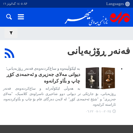
AP ١٤٠٥ گەلاوێژ ١٦
فەنەر ڕۆژبەیانی
بە لێکۆڵینەوە و ساغ‌کردنەوەی فەنەر ڕۆژبەیانی؛
دیوانی مەلای جەزیری و ئەحمەدی کۆڕ
چاپ و بڵاو کرانەوە
بە هەوڵی لێکۆڵەرانە و ساغ‌کردنەوەی فەنەر
ڕۆژبەیانی، بۆ جارێکی تر دیوانی دوو شاعیری ناسراوەی کلاسیک، "مەلای
جەزیری" و "شێخ ئەحمەدی کۆڕ" لە لایەن دەزگای فام بۆ چاپ و بڵاوكردنەوە،
ئاراستە کرایەوە.
٢٠٢٥-١٠-٠٧ ٠٦:٢٢