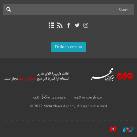
Desktop version
سەبارەت بە ئێمە
پەیوەندی لەگەڵ ئێمە
© 2017 Mehr News Agency. All rights reserved