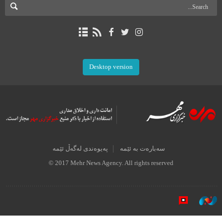
Desktop version
سەبارەت بە ئێمە
پەیوەندی لەگەڵ ئێمە
© 2017 Mehr News Agency. All rights reserved