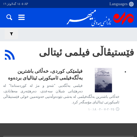
AP ١٤٠٥ گەلاوێژ ١٦
فێستیڤاڵی فیلمی ئیتالی
فیلمێکی کوردی، خەڵاتی باشترین
بەڵگەفیلمی ئامیکورتی ئیتالیای بردەوە
فیلمی بەڵگەیی "شەو و مژ لە کوردستاندا" لە
دەرهێنانی شیلان سەعدی، دەرهێنەری مەهابادی،
خەڵاتی باشترین بەڵگەفیلمی لە بەشی نێودەوڵەتیی حەوتەمین خولی فێستیڤاڵی
ئامیکورتی ئیتالیای مۆسگەر کرد.
٢٠٢٥-٠٧-٠٢ ١٠:١٨