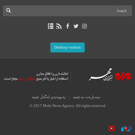
Desktop version
سەبارەت بە ئێمە
پەیوەندی لەگەڵ ئێمە
© 2017 Mehr News Agency. All rights reserved