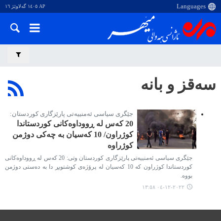
AP ١٤٠٥ گەلاوێژ ١٦
سەقز و بانە
جێگری سیاسی ئەمنییەتی پارێزگاری کوردستان:
20 کەس لە ڕووداوەکانی کوردستاندا
کوژراون/ 10 کەسیان بە چەکی دوژمن
کوژراوە
جێگری سیاسی ئەمنییەتی پارێزگاری کوردستان وتی: 20 کەس لە ڕووداوەکانی
کوردستاندا کوژراون کە 10 کەسیان لە پرۆژەی کوشتوبڕ دا بە دەستی دوژمن
بووە.
٢٠٢٢-١٢-٠٤ ١٣:٥٨