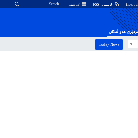
ناونیشانی RSS
ئەرشیڤ
دێری هەواڵەکان
Today News