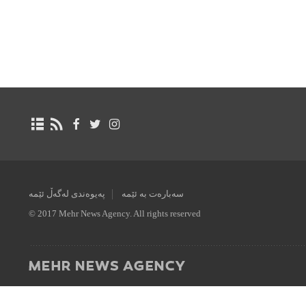
سەبارەت بە ئێمە
پەیوەندی لەگەڵ ئێمە
© 2017 Mehr News Agency. All rights reserved