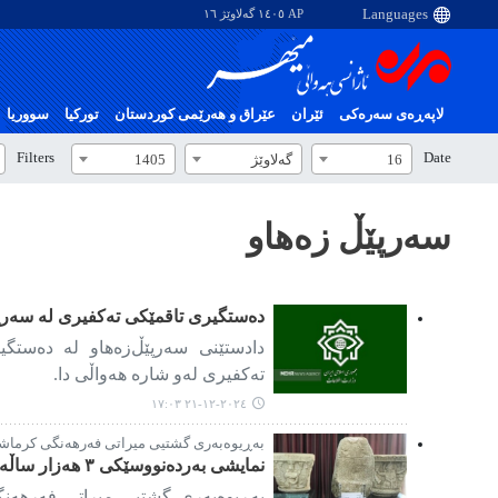
AP ١٤٠٥ گەلاوێژ ١٦
لاپەڕەی سەرەکی
ئێران
عێراق و هەرێمی کوردستان
تورکیا
سووریا
Filters
Date
16
گەلاوێژ
1405
سەرپێڵ زەهاو
دەستگیری تاقمێکی تەکفیری لە سەرپێ
دادستێنی سەرپێڵ‌زەهاو لە دەستگی
تەکفیری لەو شارە هەواڵی دا.
٢٠٢٤-١٢-٢١ ١٧:٠٣
بەڕیوەبەری گشتیی میراتی فەرهەنگی کرماش
نمایشی بەردەنووسێکی ٣ هەزار ساڵە لە مووزەخانەی تاق‌وەستان
بەڕیوەبەری گشتیی میراتی فەرهەن