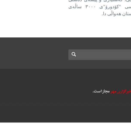
کرماشان لە نمایشدانی بەردەنووسی "کۆدورۆ"ی ٣٠٠٠ ساڵەی
تان هەواڵی دا.