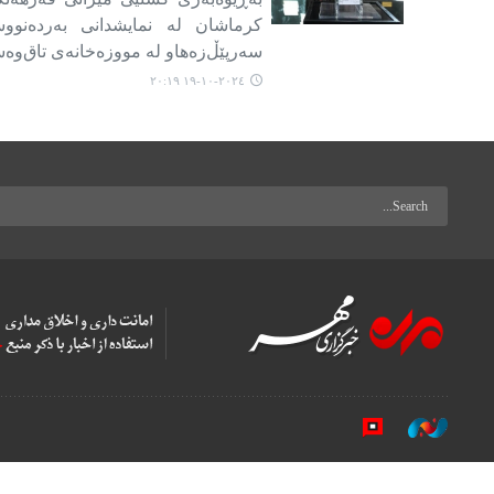
سەرپێڵ‌‌زەهاو لە مووزەخانەی تاق‌وەس
٢٠٢٤-١٠-١٩ ٢٠:١٩