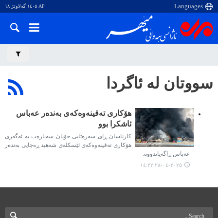
AP ١٤٠٥ گەلاوێژ ١٨
سووتان لە ئاگردا
هۆکاری تەقینەوەکەی بەندەر عەباس
ئاشکرا بوو
کارناسان ڕای سەرەتایی خۆیان سەبارەت بە ئەگەری
هۆکاری تەقینەوەکەی ئێسکلەی شەهید ڕەجایی بەندەر
عەباس ڕاگەیاندووە.
٢٠٢٥-٠٤-٢٨ ١٤:٢٢