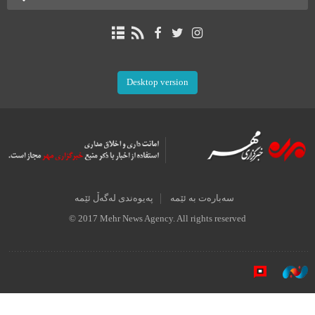
Desktop version
سەبارەت بە ئێمە
پەیوەندی لەگەڵ ئێمە
© 2017 Mehr News Agency. All rights reserved