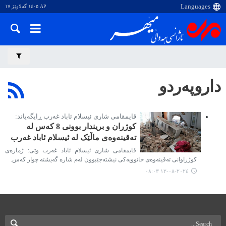
AP ١٤٠٥ گەلاوێژ ١٧
داروپەردو
قایمقامی شاری ئیسلام ئاباد غەرب ڕایگەیاند:
کوژران و بریندار بوونی 8 کەس لە
تەقینەوەی ماڵێک لە ئیسلام ئاباد غەرب
قایمقامی شاری ئیسلام ئاباد غەرب وتی: ژمارەی
کوژراوانی تەقینەوەی خانوویەکی نیشتەجێبوون لەم شارە گەیشتە چوار کەس.
٢٠٢٤-٠٨-١٢ ٠٨:٠٣