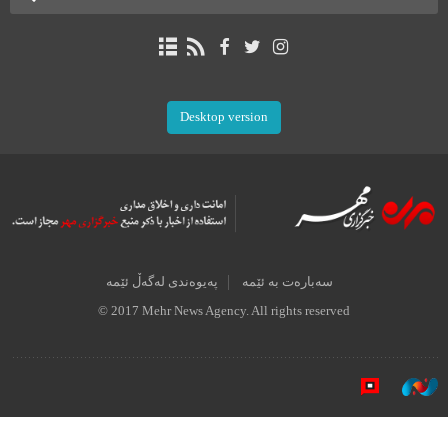
Desktop version
سەبارەت بە ئێمە
پەیوەندی لەگەڵ ئێمە
© 2017 Mehr News Agency. All rights reserved