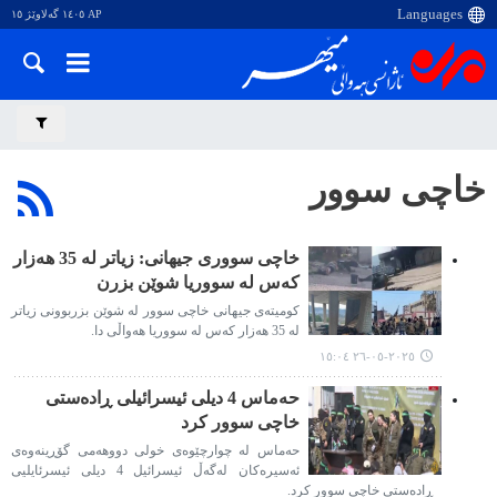
AP ١٤٠٥ گەلاوێژ ١٥
خاچی سوور
خاچی سووری جیهانی: زیاتر لە 35 هەزار
کەس لە سووریا شوێن بزرن
کومیتەی جیهانی خاچی سوور لە شوێن بزربوونی زیاتر
لە 35 هەزار کەس لە سووریا هەواڵی دا.
٢٠٢٥-٠٥-٢٦ ١٥:٠٤
حەماس 4 دیلی ئیسرائیلی ڕادەستی
خاچی سوور کرد
حەماس لە چوارچێوەی خولی دووهەمی گۆڕینەوەی
ئەسیرەکان لەگەڵ ئیسرائیل 4 دیلی ئیسرئایلیی
ڕادەستی خاچی سوور کرد.