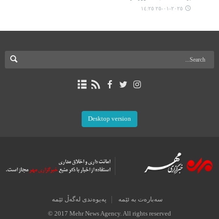
٢٠٢٥-٠١-٢٥ ١٤:٢٥
Desktop version
سەبارەت بە ئێمە
پەیوەندی لەگەڵ ئێمە
© 2017 Mehr News Agency. All rights reserved