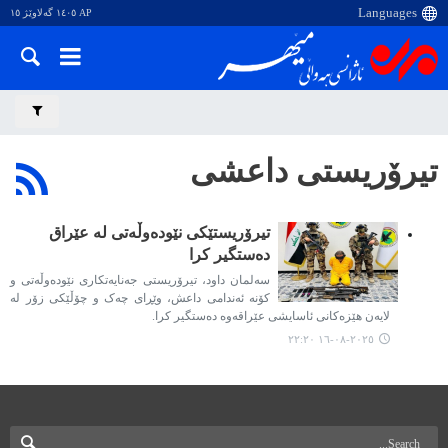
AP ١٤٠٥ گەلاوێژ ١٥
تیرۆریستی داعشی
تیرۆریستێکی نێودەوڵەتی لە عێراق
دەستگیر کرا
سەلمان داود، تیرۆریستی جەنایەتکاری نێودەوڵەتی و
کۆنە ئەندامی داعش، وێڕای چەک و چۆڵێکی زۆر لە
لایەن هێزەکانی ئاسایشی عێراقەوە دەستگیر کرا.
٢٠٢٥-٠٨-١٦ ٢٢:٢٠