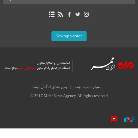
Desktop version
سەبارەت بە ئێمە
پەیوەندی لەگەڵ ئێمە
© 2017 Mehr News Agency. All rights reserved