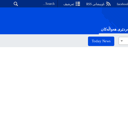
ناونیشانی RSS
ئەرشیڤ
دێری هەواڵەکان
Today News