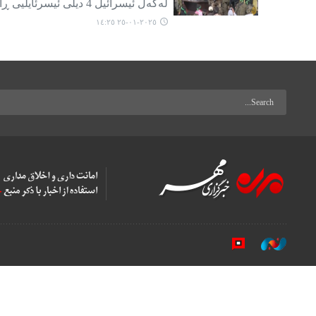
لەگەڵ ئیسرائیل 4 دیلی ئیسرئایلیی ڕادەستی خاچی سوور کرد.
٢٠٢٥-٠١-٢٥ ١٤:٢٥