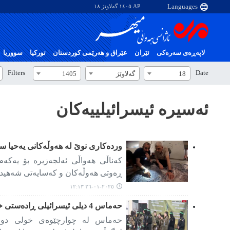
AP ١٤٠٥ گەلاوێژ ١٨
لاپەڕەی سەرەکی
ئێران
عێراق و هەرێمی کوردستان
تورکیا
سووریا
Filters
Date
18
گەلاوێژ
1405
ئەسیرە ئیسرائیلییەکان
وردەکاری نوێ لە هەوڵەکانی یەحیا سین
کەناڵی هەواڵی ئەلجەزیرە بۆ یەکە
ڕەوتی هەوڵەکان و کەسایەتی شەهید ی
٢٠٢٥-٠١-٢٦ ١٢:١٣
حەماس 4 دیلی ئیسرائیلی ڕادەستی خاچی سوور کرد
حەماس لە چوارچێوەی خولی دوو