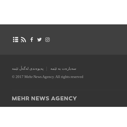
سەبارەت بە ئێمە
پەیوەندی لەگەڵ ئێمە
© 2017 Mehr News Agency. All rights reserved