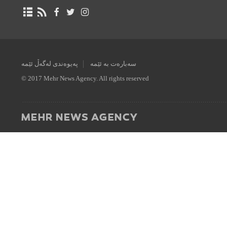
سەبارەت بە ئێمە
پەیوەندی لەگەڵ ئێمە
© 2017 Mehr News Agency. All rights reserved