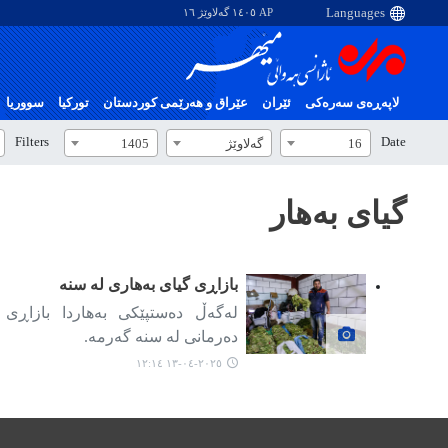
AP ١٤٠٥ گەلاوێژ ١٦
لاپەڕەی سەرەکی
ئێران
عێراق و هەرێمی کوردستان
تورکیا
سووریا
Filters
Date
16
گەلاوێژ
1405
گیای بەهار
بازاڕی گیای بەهاری لە سنە
لەگەڵ دەستپێکی بەهاردا بازاڕ
دەرمانی لە سنە گەرمە.
٢٠٢٥-٠٤-١٣ ١٢:١٤