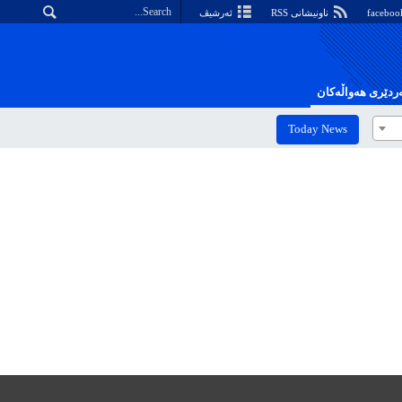
ناونیشانی RSS
ئەرشیڤ
دێری هەواڵەکان
Today News