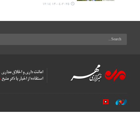
٢٠٢٥-٠٤-١٣ ١٢:١٤