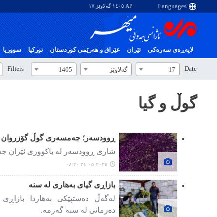
AP ١٤٠٥ گەلاوێژ ١٧
لاپەڕەی سەرەکی
ئێران
عێراق و هەرێمی کوردستان
تورکیا
سووریا
Filters
Date
17
گەلاوێژ
1405
گوڵ و گیا
ڕوودسەر؛ جەمسەری گوڵ گۆزروان
شاری ڕوودسەر لە باکووری ئێران ج
٢٠٢٥-٠٥-٢٤ ٠٨:٢٠
بازاڕی گیای بەهاری لە سنە
لەگەڵ دەستپێکی بەهاردا بازاڕ
دەرمانی لە سنە گەرمە.