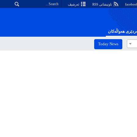
ناونیشانی RSS
ئەرشیڤ
دێری هەواڵەکان
Today News