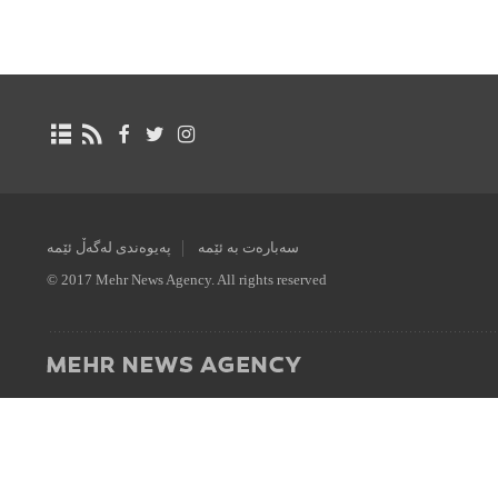
سەبارەت بە ئێمە
پەیوەندی لەگەڵ ئێمە
© 2017 Mehr News Agency. All rights reserved