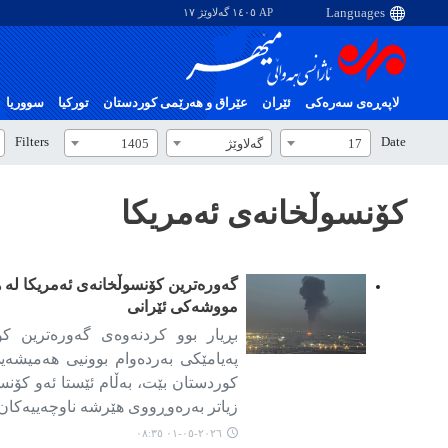
AP ١٤٠٥ گەلاوێژ ١٧
لاپەڕەی سەرەکی
ئێران
عێراق و هەرێمی کوردستان
تورکیا
سووریا
Filters
Date
17
گەلاوێژ
1405
کۆنسوڵخانەی ئەمریکا
گەورەترین کۆنسوڵخانەی ئەمریکا لە 
مووشەکی ئێرانی
بڕیار بوو کردنەوەی گەورەترین کو
پەیامێکی بەردەوام بوونیی هەمیشەی
کوردستان بێت، بەڵام ئێستا ئەو کۆنس
زیاتر بەرەوڕووی هێرشە ناوچەییەکان 
٢٠٢٦-٠٥-٠١ ٠٨:٣٥