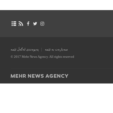
سەبارەت بە ئێمە
پەیوەندی لەگەڵ ئێمە
© 2017 Mehr News Agency. All rights reserved