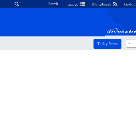
ناونیشانی RSS
ئەرشیڤ
دێری هەواڵەکان
Today News