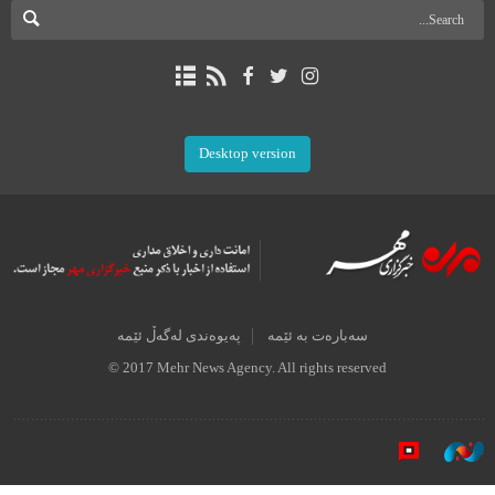
Desktop version
سەبارەت بە ئێمە
پەیوەندی لەگەڵ ئێمە
© 2017 Mehr News Agency. All rights reserved