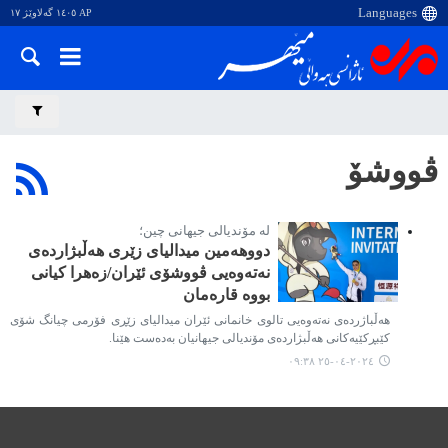
AP ١٤٠٥ گەلاوێژ ١٧
ڤووشۆ
لە مۆندیالی جیهانی چین؛
دووهەمین میدالیای زێری هەڵبژاردەی
نەتەوەیی ڤووشۆی ئێران/زەهرا کیانی
بووە قارەمان
هەڵباژردەی نەتەوەیی تالوی خانمانی ئێران میدالیای زێڕی فۆرمی چیانگ شۆی
کێبڕکێیەکانی هەڵبژاردەی مۆندیالی جیهانیان بەدەست هێنا.
٢٠٢٤-٠٤-٢٥ ٠٩:٣٨