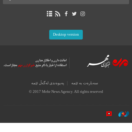
Desktop version
سەبارەت بە ئێمە
پەیوەندی لەگەڵ ئێمە
© 2017 Mehr News Agency. All rights reserved