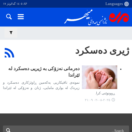
AP ١٤٠٥ گەلاوێژ ١٧
ژیری دەسکرد
دەرمانی نەزۆکی بە ژیریی دەسکرد لە
ئێراندا
نمونەی تاقیکاریی یەکەمین ڕاوێژکاری دەسکرد و
زیرەک لە بواری مامایی، ژنان و نەزۆکی لە ئێراندا
ڕوونوێنی کرا.
٢٠٢٥-٠٨-٠٢ ٢١:٠٩