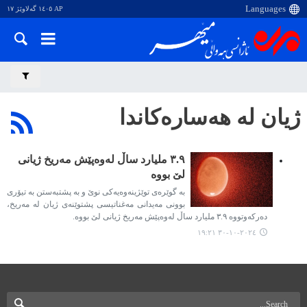
AP ١٤٠٥ گەلاوێژ ١٧
ژیان لە هەسارەکاندا
۳.۹ ملیارد ساڵ لەوەپێش مەریخ ژیانی
لێ بووە
بە گوێرەی توێژینەوەیەکی نوێ و بە پشتبەستن بە تیۆری
بوونی مەیدانی مەغناتیسی پشتوێنەی ژیان لە مەریخ،
دەرکەوتووە ۳.۹ ملیارد ساڵ لەوەپێش مەریخ ژیانی لێ بووە.
٢٠٢٤-١٠-٣٠ ١٩:٢١