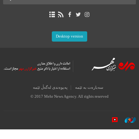
Desktop version
سەبارەت بە ئێمە
پەیوەندی لەگەڵ ئێمە
© 2017 Mehr News Agency. All rights reserved