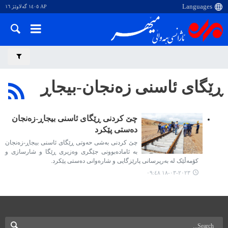
AP ١٤٠٥ گەلاوێژ ١٦
ڕێگای ئاسنی زەنجان-بیجاڕ
چێ کردنی ڕێگای ئاسنی بیجاڕ-زەنجان
دەستی پێکرد
چێ کردنی بەشی حەوتی ڕێگای ئاسنی بیجاڕ-زەنجان
بە ئامادەبوونی جێگری وەزیری ڕێگا و شارسازی و
کۆمەڵێک لە بەرپرسانی پارێزگایی و شارەوانی دەستی پێکرد.
٢٠٢٣-٠٣-١٨ ٠٩:٤٨