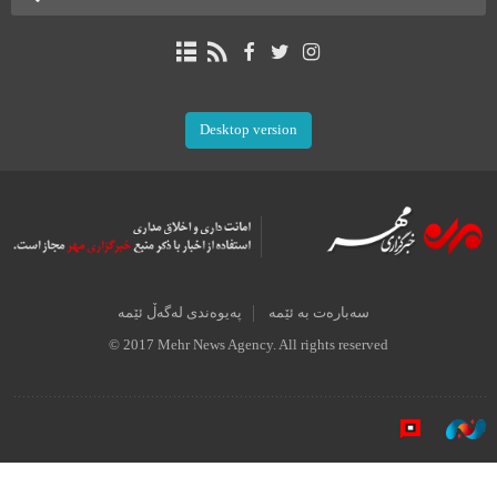
Desktop version
سەبارەت بە ئێمە
پەیوەندی لەگەڵ ئێمە
© 2017 Mehr News Agency. All rights reserved