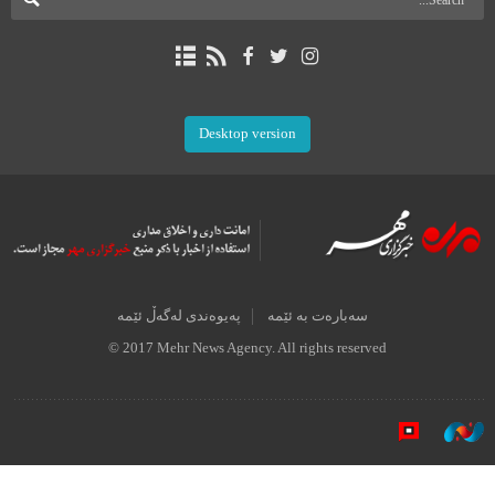
Desktop version
سەبارەت بە ئێمە
پەیوەندی لەگەڵ ئێمە
© 2017 Mehr News Agency. All rights reserved