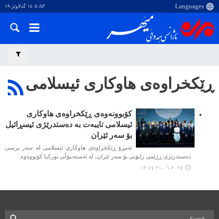
AP ١٤٠٥ گەلاوێژ ١٩
ڕێکخراوەی هاوکاری ئیسلامی
کۆبوونەوەی ڕێکخراوەی هاوکاری
ئیسلامی تایبەت بە دەستدرێژی ئیسڕائیل
بۆ سەر ئێران
ئەمڕۆ ڕێکخراوەی هاوکاری ئیسلامی لە سەر پرسی
دەستدرێژی ڕژێمی زایۆنی بۆ سەر ئێران، لە ئەستەنبۆڵی تورکیا کۆبووەوە.
٢٠٢٥-٠٦-٢١ ١٢:٤٧