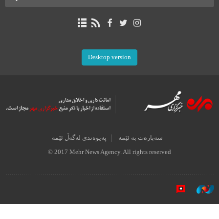
Desktop version
سەبارەت بە ئێمە
پەیوەندی لەگەڵ ئێمە
© 2017 Mehr News Agency. All rights reserved