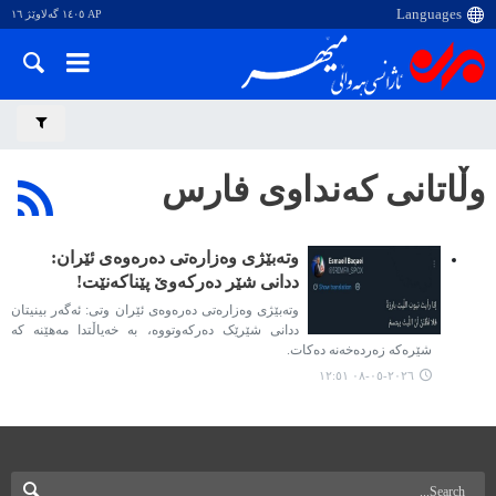
AP ١٤٠٥ گەلاوێژ ١٦
وڵاتانی کەنداوی فارس
وتەبێژی وەزارەتی دەرەوەی ئێران:
ددانی شێر دەرکەوێ پێناکەنێت!
وتەبێژی وەزارەتی دەرەوەی ئێران وتی: ئەگەر بینیتان
ددانی شێرێک دەرکەوتووە، بە خەیاڵتدا مەهێنە کە
شێرەکە زەردەخەنە دەکات.
٢٠٢٦-٠٥-٠٨ ١٢:٥١