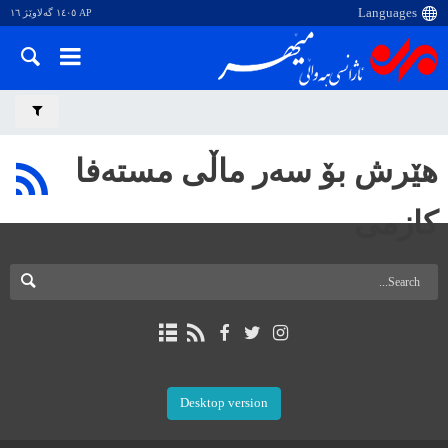
AP ١٤٠٥ گەلاوێژ ١٦
هێرش بۆ سەر ماڵی مستەفا
کازمی
Desktop version