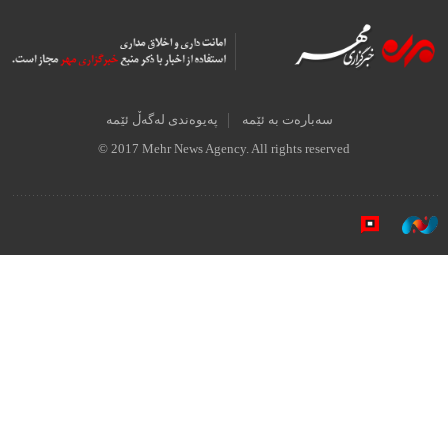
سەبارەت بە ئێمە
پەیوەندی لەگەڵ ئێمە
© 2017 Mehr News Agency. All rights reserved