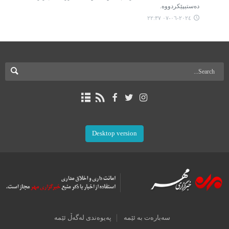
دەستیپێکردووە.
٢٠٢٤-٠٦-٠٧ ٢٢:٣٧
Desktop version
سەبارەت بە ئێمە
پەیوەندی لەگەڵ ئێمە