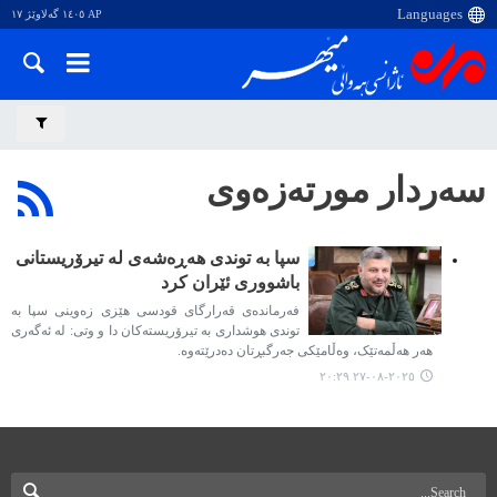
AP ١٤٠٥ گەلاوێژ ١٧
سەردار مورتەزەوی
سپا بە توندی هەڕەشەی لە تیرۆریستانی
باشووری ئێران کرد
فەرماندەی قەرارگای قودسی هێزی زەوینی سپا بە
توندی هوشداری بە تیرۆریستەکان دا و وتی: لە ئەگەری
هەر هەڵمەتێک، وەڵامێکی جەرگبڕتان دەدرێتەوە.
٢٠٢٥-٠٨-٢٧ ٢٠:٢٩