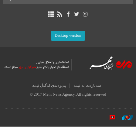
Desktop version
سەبارەت بە ئێمە
پەیوەندی لەگەڵ ئێمە
© 2017 Mehr News Agency. All rights reserved