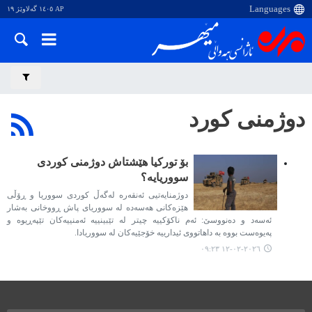
AP ١٤٠٥ گەلاوێژ ١٩
دوژمنی کورد
بۆ تورکیا هێشتاش دوژمنی کوردی
سووریایە؟
دوژمنایەتیی ئەنقەرە لەگەڵ کوردی سووریا و ڕۆڵی
هێزەکانی هەسەدە لە سووریای پاش ڕووخانی بەشار
ئەسەد و دەنووسێ: ئەم ناکۆکییە چیتر لە تێبینییە ئەمنییەکان تێپەڕیوە و
پەیوەست بووە بە داهاتووی ئیدارییە خۆجێیەکان لە سووریادا.
٢٠٢٦-٠٢-١٢ ٠٩:٢٣