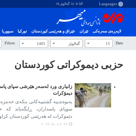
AP ١٤٠٥ گەلاوێژ ١٥
لاپەڕەی سەرەکی
ئێران
عێراق و هەرێمی کوردستان
تورکیا
سووریا
Filters
Date
15
گەلاوێژ
1405
حزبی دیموکراتی کوردستان
زانیاری ورد لەسەر هێرشی سپای پاس
دیمۆکرات
پەیوەندییە گشتییەکانی بنکەی حەمزە
سوپای پاسداران، ڕایگەیاند کە 
دێموکرات لە هەرێمی کوردستان کراوەت
٢٠٢٦-٠٤-١٨ ٢٠:٢٢