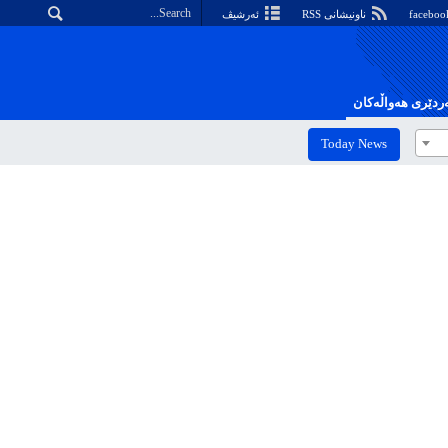
ناونیشانی RSS
ئەرشیڤ
دێری هەواڵەکان
Today News