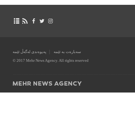
سەبارەت بە ئێمە
پەیوەندی لەگەڵ ئێمە
© 2017 Mehr News Agency. All rights reserved