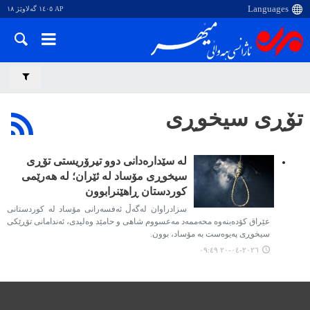
AP ١٤٠٥ گەلاوێژ ١٨
تۆڕی سیخوڕی
لە سێدارەدانی دوو تیرۆریستی تۆڕی
سیخوڕی مۆساد لە ئێران؛ لە هەرێمی
کوردستان ڕاهێنرابوون
سزادراوان لەگەڵ ئەفسەرانی مۆساد لە کوردستانی
عێراق کۆدەبنەوە محەممەد مەعسووم شاهی و حامێد وەلیدی، ئەندامانی تۆڕێکی
سیخوڕی پەیوەست بە مۆساد، بوون.
٢٠٢٦-٠٤-٢٠ ٠٩:٤٩