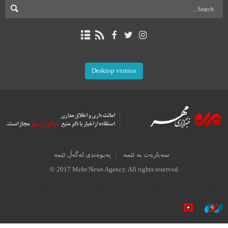
Desktop version
سەبارەت بە ئێمە
پەیوەندی لەگەڵ ئێمە
© 2017 Mehr News Agency. All rights reserved