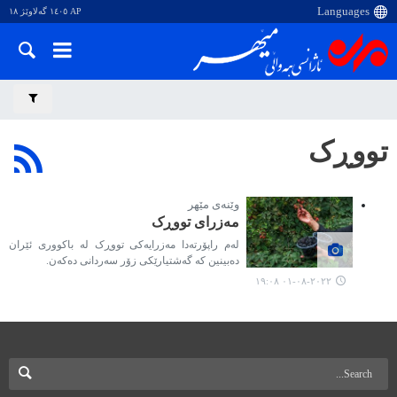
AP ١٤٠٥ گەلاوێژ ١٨
تووڕک
وێنەی مێهر
مەزرای تووڕک
لەم راپۆرتەدا مەزرایەکی تووڕک لە باکووری ئێران
دەبینین کە گەشتیارێکی زۆر سەردانی دەکەن.
٢٠٢٢-٠٨-٠١ ١٩:٠٨