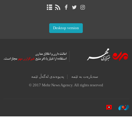
Desktop version
سەبارەت بە ئێمە
پەیوەندی لەگەڵ ئێمە
© 2017 Mehr News Agency. All rights reserved