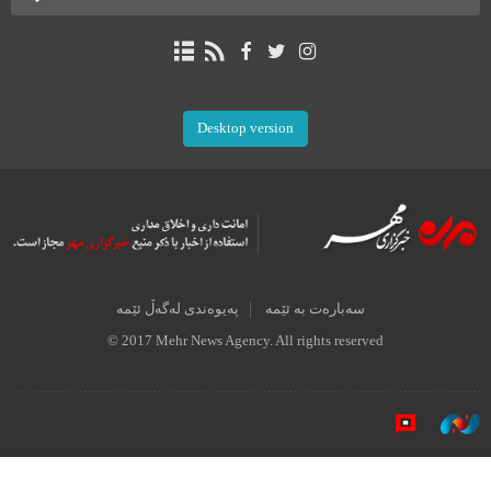
Desktop version
سەبارەت بە ئێمە
پەیوەندی لەگەڵ ئێمە
© 2017 Mehr News Agency. All rights reserved