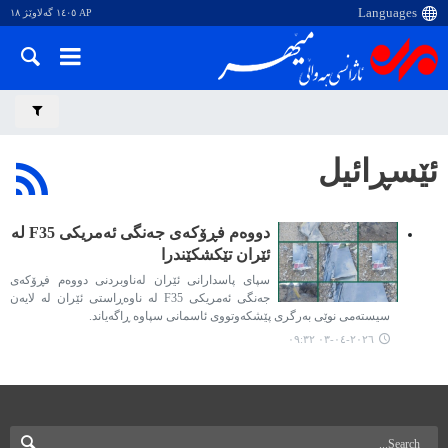
AP ١٤٠٥ گەلاوێژ ١٨
ئێسڕائیل
دووەم فڕۆکەی جەنگی ئەمریکی F35 لە
ئێران تێکشکێندرا
سپای پاسدارانی ئێران لەناوبردنی دووەم فڕۆکەی
جەنگی ئەمریکی F35 لە ناوەڕاستی ئێران لە لایەن
سیستەمی نوێی بەرگری پێشکەوتووی ئاسمانی سپاوە ڕاگەیاند.
٢٠٢٦-٠٤-٠٣ ٠٩:٣٢