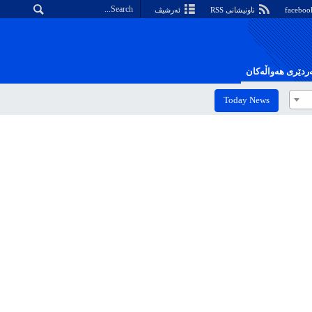
ناونیشانی RSS
ئەرشیڤ
دێری هەواڵەکان
Today News