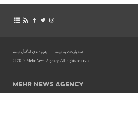
سەبارەت بە ئێمە
پەیوەندی لەگەڵ ئێمە
© 2017 Mehr News Agency. All rights reserved