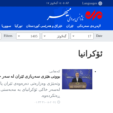
AP ١٤٠٥ گەلاوێژ ١٧
لاپەڕەی سەرەکی
ئێران
عێراق و هەرێمی کوردستان
تورکیا
سووریا
Filters
Date
17
گەلاوێژ
1405
ئۆکرانیا
کەنعانی:
بوونی هێزی سەربازی ئێران لە سەر خا
وتەبێژی وەزارەتی دەرەوەی ئێران پا
لەسەر خاکی ئۆکرانیای بە مەبەستی 
ڕەتکردەوە.
٢٠٢٤-٠٨-٣١ ٠١:٣٣