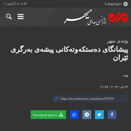
AP ١٤٠٥ گەلاوێژ ١٦
وێنەی مێهر
پیشانگای دەستکەوتەکانی پیشەی بەرگری
ئێران
وێنه‌
٢٢ ئاب ٢٠٢٣ - ٢١:٢٧
Download photos