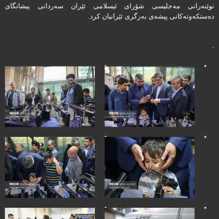
نوێنەرانی مەجلیسی شۆرای ئیسلامی ئێران سەردانی پیشانگای
دەستکەوتەکانی پیشەی بەرگری ئێرانیان کرد.
.