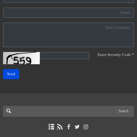
Enter Security Code
*
Send