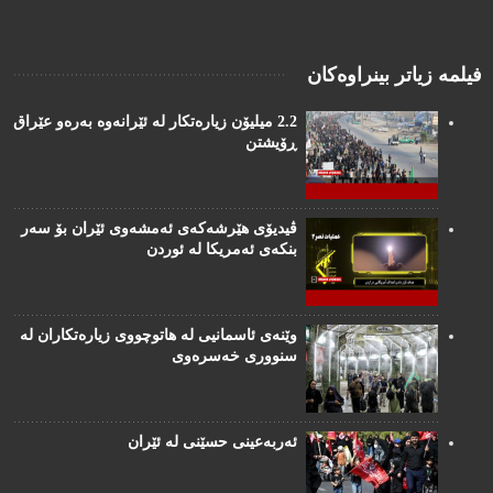
فیلمە زیاتر بینراوەکان
2.2 میلیۆن زیارەتکار لە ئێرانەوە بەرەو عێراق
ڕۆیشتن
ڤیدیۆی هێرشەکەی ئەمشەوی ئێران بۆ سەر
بنکەی ئەمریکا لە ئوردن
وێنەی ئاسمانیی لە هاتوچووی زیارەتکاران لە
سنووری خەسرەوی
ئەربەعینی حسێنی لە ئێران