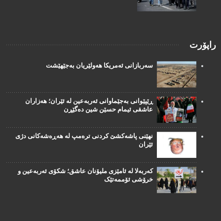
راپۆرت
سەربازانی ئەمریکا هەولێریان بەجێهێشت
ڕێپێوانی بەجێماوانی ئەربەعین لە ئێران؛ هەزاران
عاشقی ئیمام حسێن شین دەگێڕن
نهێنی پاشەکشێ کردنی ترەمپ لە هەڕەشەکانی دژی
ئێران
کەربەلا لە ئامێزی ملیۆنان عاشق؛ شکۆی ئەربەعین و
خرۆشی ئۆممەتێک