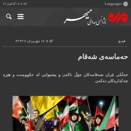
AP ١٤٠٥ گەلاوێژ ١٧
ڤیدیۆ
AP ١٤٠٥ جۆزەردان ٧ ٢٢:٣٦
حەماسەی شەقام
خەڵکی ئێران شەقامەکان چۆڵ ناکەن و پشتیوانی لە حکوومەت و هێزە
چەکدارەکان دەکەن.