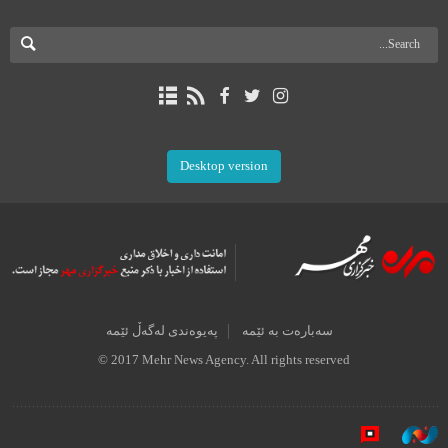
Desktop version
سەبارەت بە ئێمە
پەیوەندی لەگەڵ ئێمە
© 2017 Mehr News Agency. All rights reserved