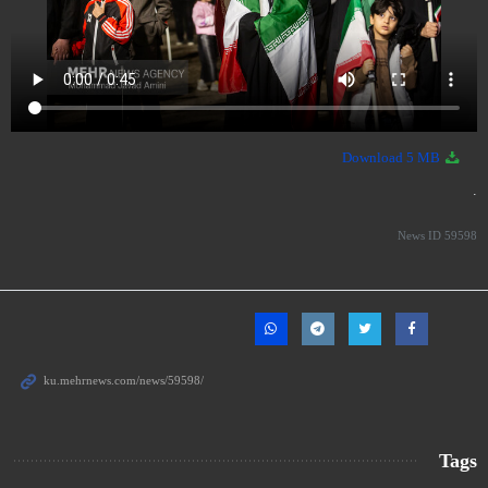
5 MB
Download
.
News ID
59598
Tags