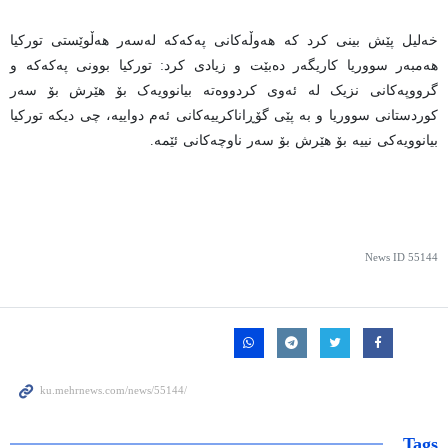
خەلیل پێش بینی کرد کە هەوڵەکانی پەکەکە لەسەر هەڵوێستی تورکیا
هەمبەر سووریا کاریگەر دەبێت و زیادی کرد: تورکیا بوونی پەکەکە و
گرووپەکانی نزیک لە ئەوی کردووەتە بیانوویەک بۆ هێرش بۆ سەر
کوردستانی سووریا و بە پێی گۆڕاناکرییەکانی ئەم دواییە، چی دیکە تورکیا
بیانوویەکی نییە بۆ هێرش بۆ سەر ناوچەکانی ئێمە.
News ID
55144
Tags