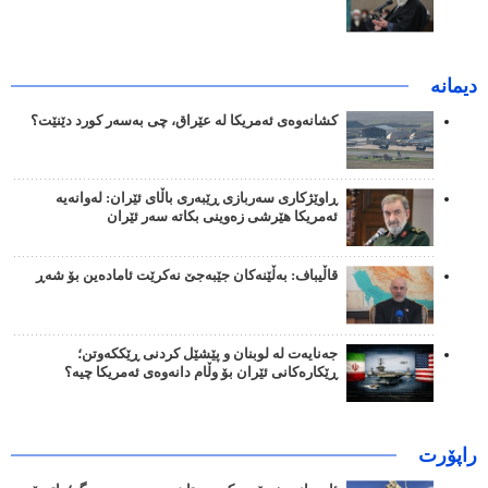
دیمانە
کشانەوەی ئەمریکا لە عێراق، چی بەسەر کورد دێنێت؟
ڕاوێژکاری سەربازی ڕێبەری باڵای ئێران: لەوانەیە
ئەمریکا هێرشی زەوینی بکاتە سەر ئێران
قاڵیباف: بەڵێنەکان جێبەجێ نەکرێت ئامادەین بۆ شەڕ
جەنایەت لە لوبنان و پێشێل کردنی ڕێککەوتن؛
ڕێکارەکانی ئێران بۆ وڵام دانەوەی ئەمریکا چیە؟
راپۆرت