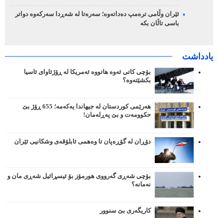
ئێران وڵامی ترەمپ دەداتەوە؛ سەرەتا لە شەڕدا سەرکەوە دواتر
باسی تاڵان بکە
یادداشت
بۆچی کاتی ئەوە هاتووە ئەمریکا لە ڕۆژئاوای ئاسیا
بکشێتەوە؟
هەرێمی کوردستان لە جیهاندا یەکەمە؛ 655 ڕۆژ بێ
حکوومەت و بێ پەڕلەمان!
دۆڕان لە گۆڕەپان تا وەهمی ئابلۆقەی وشکانیی ئێران
بۆچی شەڕی گەرووی هورمۆز بۆ ئیسڕائیل شەڕی مان و
نەمانە؟
کاریگەری بێ سنوور