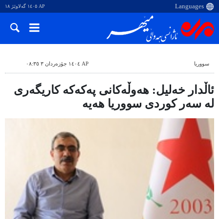
AP ١٤٠٥ گەلاوێژ ١٨
سووریا
AP ١٤٠٤ جۆزەردان ٣ ٠٨:٣٥
ئاڵدار خەلیل: هەوڵەکانی پەکەکە کاریگەری
لە سەر کوردی سووریا هەیە