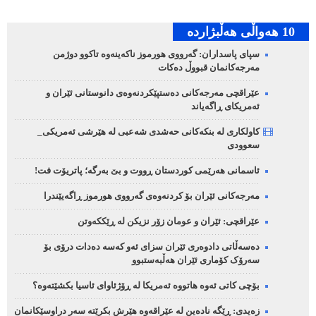
10 هه‌واڵی هه‌ڵبژارده‌
سپای پاسداران: گەرووی هورموز ناکەینەوە تاکوو دوژمن
مەرجەکانمان قبووڵ دەکات
عێراقچی مەرجەکانی دەستپێکردنەوەی دانوستانی ئێران و
ئەمریکای ڕاگەیاند
کاولکاری لە بنکەکانی حەشدی شەعبی لە هێرشی ئەمریکی_
سعوودی
ئاسمانی هەرێمی کوردستان ڕووت و بێ بەرگە؛ پاتریۆت فت!
مەرجەکانی ئێران بۆ کردنەوەی گەرووی هورموز ڕاگەیێندرا
عێراقچی: ئێران و عومان زۆر نزیکن لە ڕێککەوتن
دەسەڵاتی دادوەری ئێران سزای ئەو کەسە دەدات درۆی بۆ
سەرۆک کۆماری ئێران هەڵبەستبوو
بۆچی کاتی ئەوە هاتووە ئەمریکا لە ڕۆژئاوای ئاسیا بکشێتەوە؟
زەیدی: ڕێگە نادەین لە عێراقەوە هێرش بکرێتە سەر دراوسێکانمان