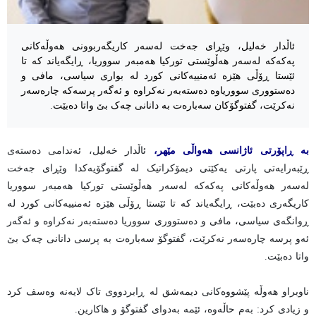
ئاڵدار خەلیل، وێڕای جەخت لەسەر کاریگەربوونی هەوڵەکانی
پەکەکە لەسەر هەڵوێستی تورکیا هەمبەر سووریا، ڕایگەیاند کە تا
ئێستا ڕۆڵی هێزە ئەمنییەکانی کورد لە بواری سیاسی، مافی و
دەستووری سووریاوە دەستەبەر نەکراوە و ئەگەر پرسەکە چارەسەر
نەکرێت، گفتوگۆکان سەبارەت بە دانانی چەک بێ واتا دەبێت.
بە ڕاپۆرتی ئاژانسی هەواڵی مێهر،
ئاڵدار خەلیل، ئەندامی دەستەی
ڕێبەرایەتی پارتی یەکێتی دیمۆکراتیک لە گفتوگۆیەکدا وێڕای جەخت
لەسەر هەوڵەکانی پەکەکە لەسەر هەڵوێستی تورکیا هەمبەر سووریا
کاریگەری دەبێت، ڕایگەیاند کە تا ئێستا ڕۆڵی هێزە ئەمنییەکانی کورد لە
ڕوانگەی سیاسی، مافی و دەستووری سووریا دەستەبەر نەکراوە و ئەگەر
ئەو پرسە چارەسەر نەکرێت، گفتوگۆ سەبارەت بە پرسی دانانی چەک بێ
واتا دەبێت.
ناوبراو هەوڵە پێشووەکانی دیمەشق لە ڕابردووی تاک لایەنە وەسف کرد
و زیادی کرد: بەم حاڵەوە، ئێمە بەدوای گفتوگۆ و هاکارین.