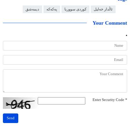
ئاڵدار خەلیل
کوردی سووریا
پەکەکە
دیمەشق
Your Comment
Enter Security Code
*
Send