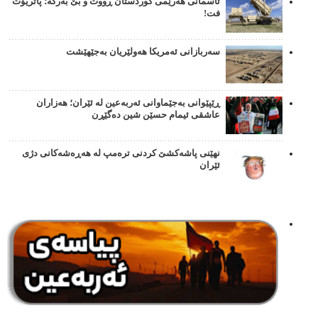
ئاسمانی هەرێمی کوردستان ڕووت و بێ بەرگە؛ پاتریۆت
فت!
سەربازانی ئەمریکا هەولێریان بەجێهێشت
ڕێپێوانی بەجێماوانی ئەربەعین لە ئێران؛ هەزاران
عاشقی ئیمام حسێن شین دەگێڕن
نهێنی پاشەکشێ کردنی ترەمپ لە هەڕەشەکانی دژی
ئێران