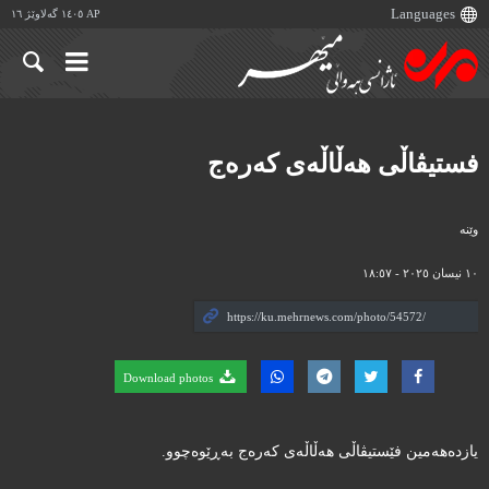
AP ١٤٠٥ گەلاوێژ ١٦
فستیڤاڵی هەڵاڵەی کەرەج
وێنه‌
١٠ نیسان ٢٠٢٥ - ١٨:٥٧
Download photos
یازدەهەمین فێستیڤاڵی هەڵاڵەی کەرەج بەڕێوەچوو.