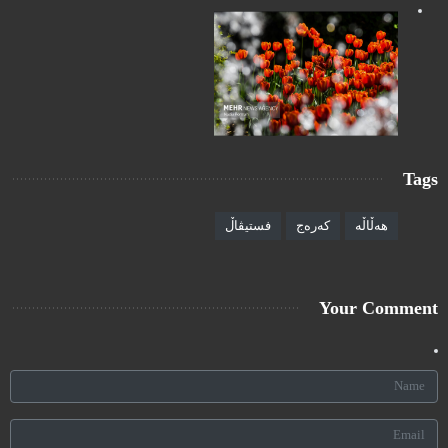
Tags
هەڵاڵە
کەرەج
فستیڤاڵ
Your Comment