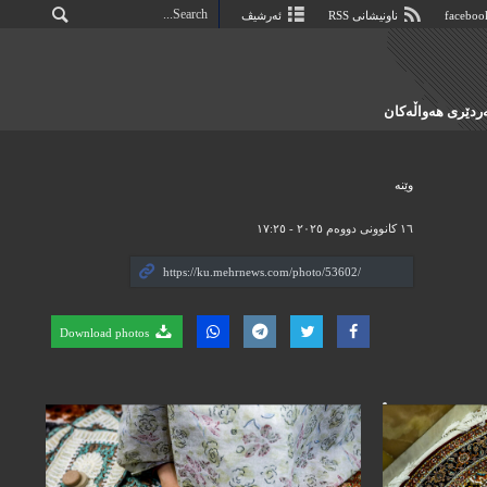
ناونیشانی RSS
ئەرشیڤ
دێری هەواڵەکان
وێنه‌
١٦ کانوونی دووەم ٢٠٢٥ - ١٧:٢٥
Download photos