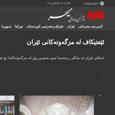
AP ١٤٠٥ گەلاوێژ ١٧
لاپەڕەی سەرەکی
ئێران
عێراق و هەرێمی کوردستان
تورکیا
سووریا
ئێعتیکاف لە مزگەوتەکانی ئێران
خەڵکی ئێران لە مانگی ڕەجەبدا سێ شەو و ڕۆژ لە مزگەوتەکاندا بۆ عیب
.