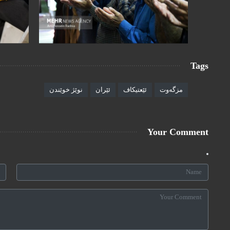
Tags
مزگەوت
ئێعتیکاف
ئێران
نوێژ خوێندن
Your Comment