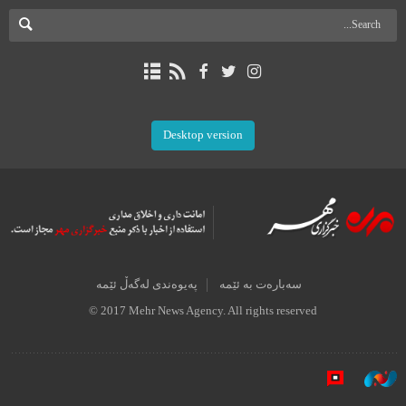
Desktop version
سەبارەت بە ئێمە
پەیوەندی لەگەڵ ئێمە
© 2017 Mehr News Agency. All rights reserved