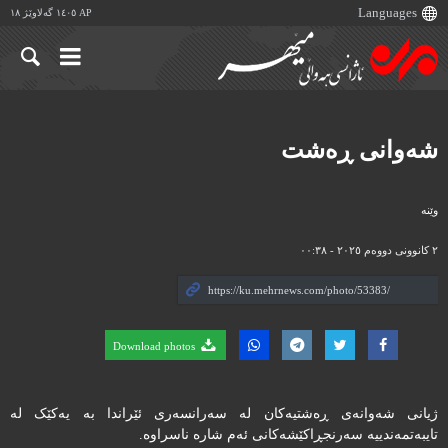
AP ١٤٠٥ گەلاوێژ ١٨
شەوانی ڕەشت
وێنه‌
٢ کانوونی دووەم ٢٠٢٥ - ٠٠:٣٨
Download photos
ژیانی شەوانەی ڕەشتیەکان لە سەرانسەری ئێراندا بە یەکێک لە
تایبەتمەندییە سەرنجڕاکێشەکانی ئەم شارە ناسراوە.