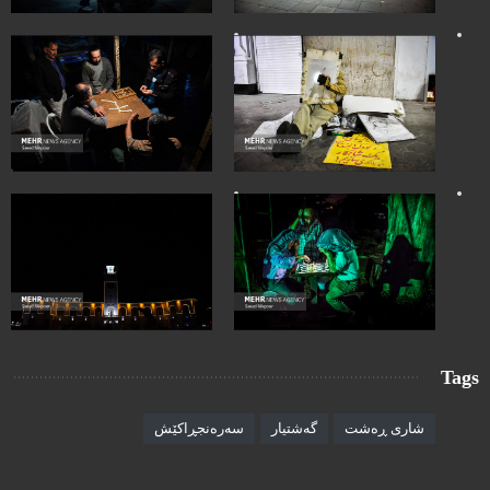
Tags
شاری ڕەشت
گەشتیار
سەرەنجڕاکێش