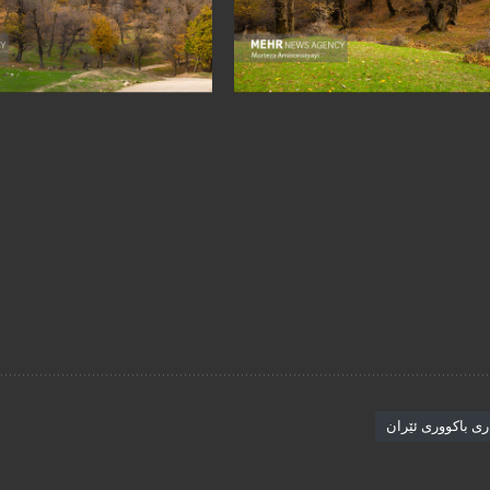
ری باکووری ئێران