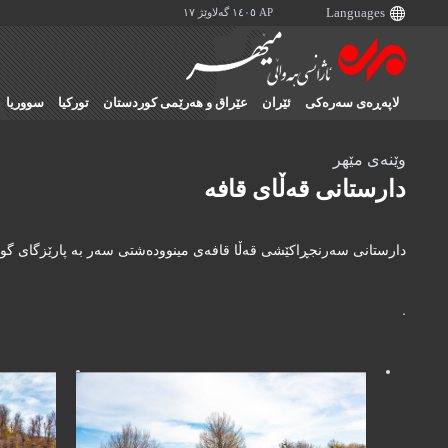
AP ١٤٠٥ گەلاوێژ ١٧
لاپەڕەی سەرەکی
ئێران
عێراق و هەرێمی کوردستان
تورکیا
سووریا
وێنەی مێهر
دارستانی قەڵای قافە
دارستانی سەرنجڕاکێشی قەڵا قافەی مینوودەشتی سەر بە پارێزگای گوڵس
.