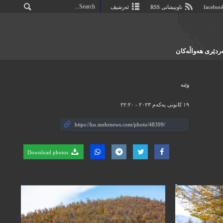
ناونیشانی RSS
ئەرشیڤ
دێری هەواڵەکان
وێنه‌
١٩ کانونی یەکەم ٢٠٢٣ - ٢٢:٢٠
Download photos